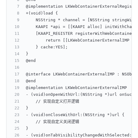
@implementation LKWebContainerExternalRegistr
+(void)load {
    NSString * channel = [NSString stringWith
    KAAPI *api = [[KAAPI alloc] initWithChann
    [KAAPI_REGISTER registerWithWebContainer:
        return [[LKWebContainerExternalIMP al
    } cache:YES];
}
@end
@interface LKWebContainerExternalIMP : NSObje
@end
@implementation LKWebContainerExternalIMP
- (void)onOpenWithUrl:(NSString *)url onSucce
    // 实现自定义打开逻辑
}
- (void)onCloseWithUrl:(NSString *)url {
    // 实现自定义关闭逻辑
}
- (void)onTabVisibilityChangedWithSelected:(B