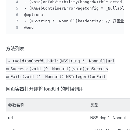
- (void)onTabVisibilityChangedWithSelected
- (KAWebContainerErrorPageConfig * _N
@optional
- (NSString * _Nonnull)kaIdentity; // 返回业务 
@end
方法列表
- (void)onOpenWithUrl:(NSString * _Nonnull)url
onSuccess:(void (^ _Nonnull)(void))onSuccess
onFail:(void (^ _Nonnull)(NSInteger))onFail
网页容器打开即将 loadUrl 的时候调用
参数名称
类型
url
NSString * _Nonnull