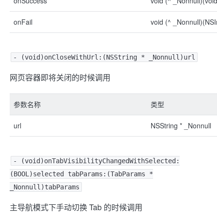
onSuccess
void (^ _Nonnull)(void
onFail
void (^ _Nonnull)(NSI
- (void)onCloseWithUrl:(NSString * _Nonnull)url
网页容器即将关闭的时候调用
参数名称
类型
url
NSString * _Nonnull
- (void)onTabVisibilityChangedWithSelected:
(BOOL)selected tabParams:(TabParams *
_Nonnull)tabParams
主导航模式下手动切换 Tab 的时候调用