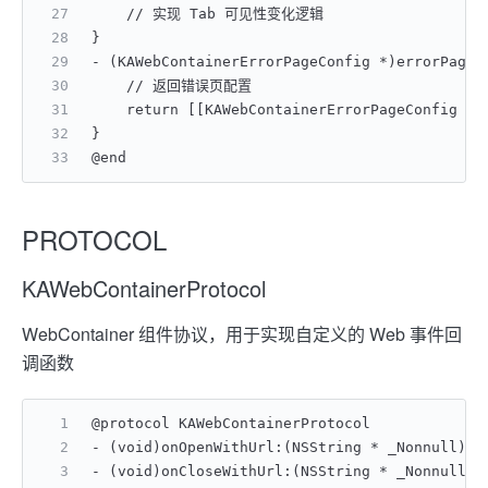
    // 实现 Tab 可见性变化逻辑
}
- (KAWebContainerErrorPageConfig *)errorPageC
    // 返回错误页配置
    return [[KAWebContainerErrorPageConfig al
}
@end
PROTOCOL
KAWebContainerProtocol
WebContainer 组件协议，用于实现自定义的 Web 事件回
调函数
@protocol KAWebContainerProtocol
- (void)onOpenWithUrl:(NSString * _Nonnull)
- (void)onCloseWithUrl:(NSString * _Nonn