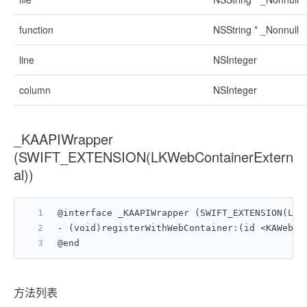
function
NSString * _Nonnull
line
NSInteger
column
NSInteger
_KAAPIWrapper
(SWIFT_EXTENSION(LKWebContainerExtern
al))
@interface _KAAPIWrapper (SWIFT_EXTENSION(LKW
- (void)registerWithWebContainer:(id <KAWebCo
@end
方法列表