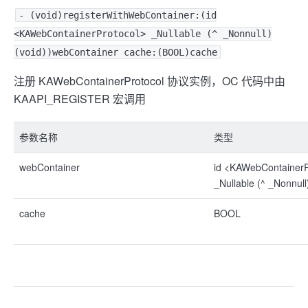
- (void)registerWithWebContainer:(id
<KAWebContainerProtocol> _Nullable (^ _Nonnull)
(void))webContainer cache:(BOOL)cache
注册 KAWebContainerProtocol 协议实例，OC 代码中由
KAAPI_REGISTER 宏调用
参数名称
类型
webContainer
id <KAWebContainerP
_Nullable (^ _Nonnull
cache
BOOL