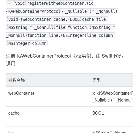
- (void)registerWithWebContainer:(id
<KAWebContainerProtocol> _Nullable (^ _Nonnull)
(void))webContainer cache:(BOOL)cache file:
(NSString * _Nonnull)file function:(NSString *
_Nonnull)function line:(NSInteger)line column:
(NSInteger)column
注册 KAWebContainerProtocol 协议实例，由 Swift 代码
调用
参数名称
类型
webContainer
id <KAWebContainerP
_Nullable (^ _Nonnull
cache
BOOL
file
NSString * _Nonnull