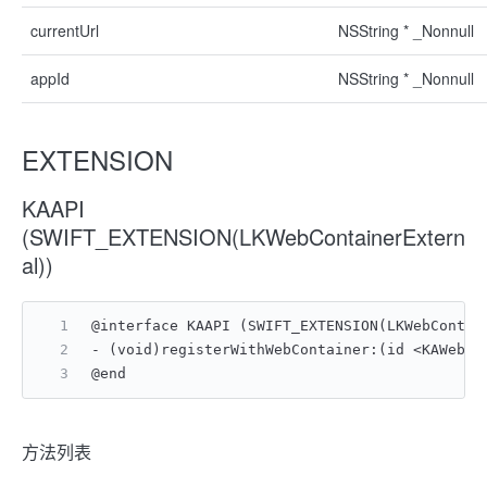
currentUrl
NSString * _Nonnull
appId
NSString * _Nonnull
EXTENSION
KAAPI
(SWIFT_EXTENSION(LKWebContainerExtern
al))
@interface KAAPI (SWIFT_EXTENSION(LKWebContai
- (void)registerWithWebContainer:(id <KAWebCo
@end
方法列表