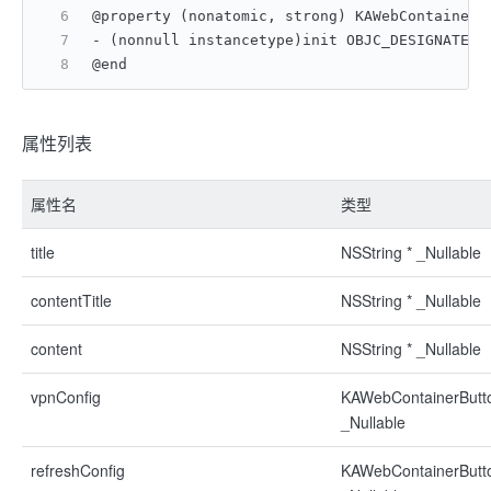
@property (nonatomic, strong) KAWebContaine
- (nonnull instancetype)init OBJC_DESIGNATED_
@end
属性列表
属性名
类型
title
NSString * _Nullable
contentTitle
NSString * _Nullable
content
NSString * _Nullable
vpnConfig
KAWebContainerButto
_Nullable
refreshConfig
KAWebContainerButto