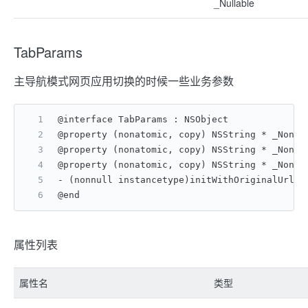
_Nullable
TabParams
主导航模式网页应用切换的时候一些业务参数
@interface TabParams : NSObject
@property (nonatomic, copy) NSString * _Non
@property (nonatomic, copy) NSString * _No
@property (nonatomic, copy) NSString * _Non
- (nonnull instancetype)initWithOriginalUrl:(
@end
属性列表
属性名
类型