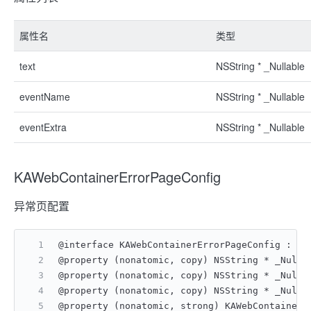
属性名
类型
text
NSString * _Nullable
eventName
NSString * _Nullable
eventExtra
NSString * _Nullable
KAWebContainerErrorPageConfig
异常页配置
@interface KAWebContainerErrorPageConfig : NS
@property (nonatomic, copy) NSString * _Null
@property (nonatomic, copy) NSString * _Nul
@property (nonatomic, copy) NSString * _Null
@property (nonatomic, strong) KAWebContainer