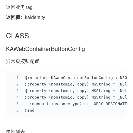
返回业务 tag
返回值
：kaIdentity
CLASS
KAWebContainerButtonConfig
异常页按钮配置
@interface KAWebContainerButtonConfig : NSObj
@property (nonatomic, copy) NSString * _Null
@property (nonatomic, copy) NSString * _Null
@property (nonatomic, copy) NSString * _Nul
- (nonnull instancetype)init OBJC_DESIGNATED_
@end
属性列表