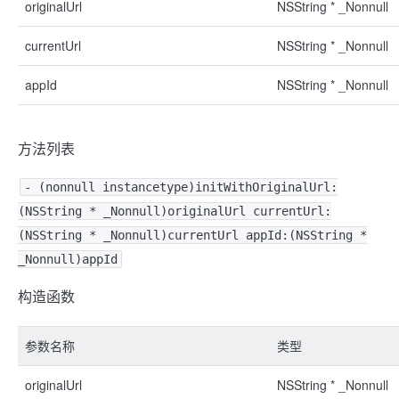
originalUrl
NSString * _Nonnull
currentUrl
NSString * _Nonnull
appId
NSString * _Nonnull
方法列表
- (nonnull instancetype)initWithOriginalUrl:
(NSString * _Nonnull)originalUrl currentUrl:
(NSString * _Nonnull)currentUrl appId:(NSString *
_Nonnull)appId
构造函数
参数名称
类型
originalUrl
NSString * _Nonnull