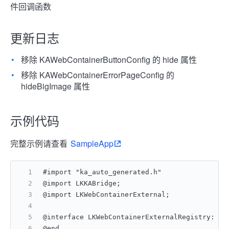
件回调函数
更新日志
移除 KAWebContainerButtonConfig 的 hide 属性
移除 KAWebContainerErrorPageConfig 的
hideBigImage 属性
示例代码
完整示例请查看
SampleApp
#import "ka_auto_generated.h"
@import LKKABridge;
@import LKWebContainerExternal;
@interface LKWebContainerExternalRegistry: NS
@end