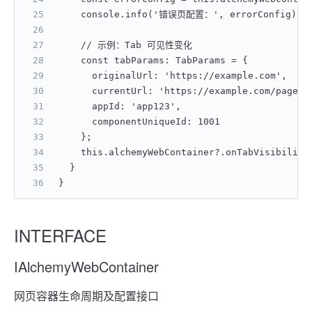
    console.info('错误页配置：', errorConfig);
    // 示例：Tab 可见性变化
    const tabParams: TabParams = {
      originalUrl: 'https://example.com',
      currentUrl: 'https://example.com/page1'
      appId: 'app123',
      componentUniqueId: 1001
    };
    this.alchemyWebContainer?.onTabVisibility
  }
}
INTERFACE
IAlchemyWebContainer
网页容器生命周期及配置接口