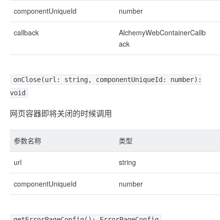
componentUniqueId
number
callback
AlchemyWebContainerCallb
ack
onClose(url: string, componentUniqueId: number):
void
网页容器即将关闭的时候调用
参数名称
类型
url
string
componentUniqueId
number
getErrorPageConfig(): ErrorPageConfig