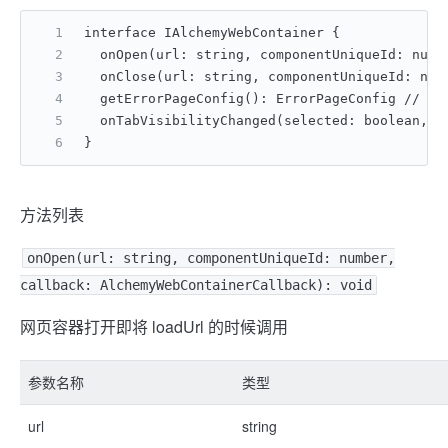
interface IAlchemyWebContainer {
  onOpen(url: string, componentUniqueId: n
  onClose(url: string, componentUniqueId
  getErrorPageConfig(): ErrorPageCo
  onTabVisibilityChanged(selected: boolea
}
方法列表
onOpen(url: string, componentUniqueId: number,
callback: AlchemyWebContainerCallback): void
网页容器打开即将 loadUrl 的时候调用
参数名称
类型
url
string