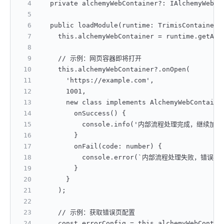
  private alchemyWebContainer?: IAlchemyWebCo
  public loadModule(runtime: TrimisContainerW
    this.alchemyWebContainer = runtime.getAlc
    // 示例：网页容器即将打开
    this.alchemyWebContainer?.onOpen(
      'https://example.com',
      1001,
      new class implements AlchemyWebContaine
        onSuccess() {
          console.info('内部流程处理完成，继续加载
        }
        onFail(code: number) {
          console.error(`内部流程处理失败，错误码：
        }
      }
    );
    // 示例：获取错误页配置
    const errorConfig = this.alchemyWebContai