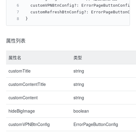
  customVPNBtnConfig?: ErrorPageButtonCon
  customRefreshBtnConfig?: ErrorPageButton
}
属性列表
属性名
类型
customTitle
string
customContentTitle
string
customContent
string
hideBigImage
boolean
customVPNBtnConfig
ErrorPageButtonConfig