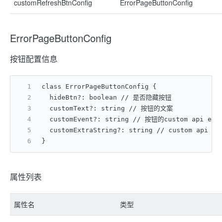
customRefreshBtnConfig
ErrorPageButtonConfig
ErrorPageButtonConfig
按钮配置信息
class ErrorPageButtonConfig {
  hideBtn?: boolean // 是否隐藏按钮
  customText?: string // 按钮的文案
  customEvent?: string // 按钮的custom api ev
  customExtraString?: string // custom api e
}
属性列表
属性名
类型