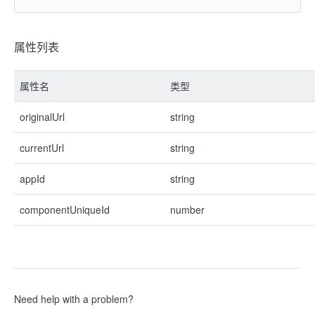
属性列表
属性名
类型
originalUrl
string
currentUrl
string
appId
string
componentUniqueId
number
Need help with a problem?