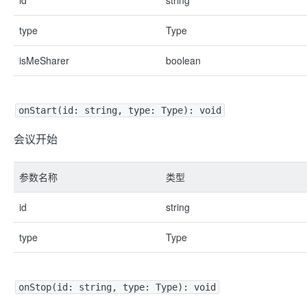
id
string
type
Type
isMeSharer
boolean
onStart(id: string, type: Type): void
会议开始
参数名称
类型
id
string
type
Type
onStop(id: string, type: Type): void