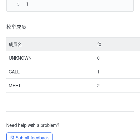
}
枚举成员
成员名
值
UNKNOWN
0
CALL
1
MEET
2
Need help with a problem?
Submit feedback