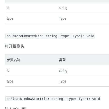
id
string
type
Type
onCameraUnmuted(id: string, type: Type): void
打开摄像头
参数名称
类型
id
string
type
Type
onFloatWindowStart(id: string, type: Type): void
进入VC小窗