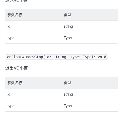
参数名称
类型
id
string
type
Type
onFloatWindowStop(id: string, type: Type): void
退出VC小窗
参数名称
类型
id
string
type
Type