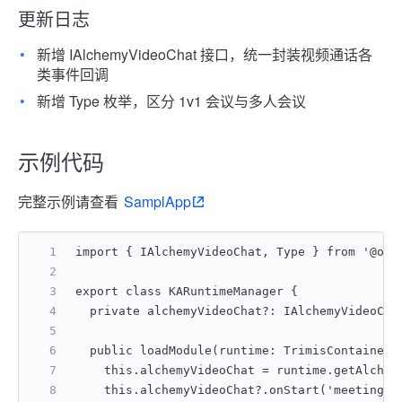
更新日志
新增 IAlchemyVideoChat 接口，统一封装视频通话各
类事件回调
新增 Type 枚举，区分 1v1 会议与多人会议
示例代码
完整示例请查看
SamplApp
import { IAlchemyVideoChat, Type } from '@oho
export class KARuntimeManager {
  private alchemyVideoChat?: IAlchemyVideoCha
  public loadModule(runtime: TrimisContainerW
    this.alchemyVideoChat = runtime.getAlchem
    this.alchemyVideoChat?.onStart('meeting-1