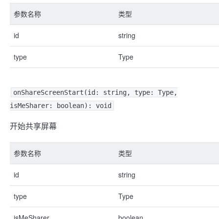
参数名称
类型
id
string
type
Type
onShareScreenStart(id: string, type: Type,
isMeSharer: boolean): void
开始共享屏幕
参数名称
类型
id
string
type
Type
isMeSharer
boolean