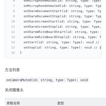
  onMicrophoneMuted(id: string, type: Type)
  onMicrophoneUnmuted(id: string, type: Typ
  onShareDocumentStart(id: string, type: T
  onShareDocumentStop(id: string, type: Ty
  onShareScreenStart(id: string, type: Type
  onShareScreenStop(id: string, type: Type,
  onShareWhiteBoardStart(id: string, type: 
  onShareWhiteBoardStop(id: string, type: T
  onStart(id: string, type: Type): void // 
  onStop(id: string, type: Type): void // 会
}
方法列表
onCameraMuted(id: string, type: Type): void
关闭摄像头
参数名称
类型