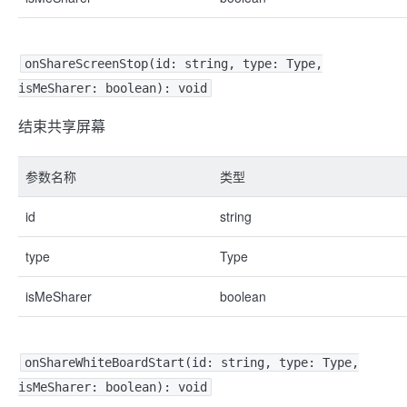
onShareScreenStop(id: string, type: Type,
isMeSharer: boolean): void
结束共享屏幕
参数名称
类型
id
string
type
Type
isMeSharer
boolean
onShareWhiteBoardStart(id: string, type: Type,
isMeSharer: boolean): void