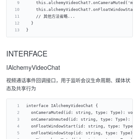
    this.alchemyVideoChat?.onCameraMuted('mee
    this.alchemyVideoChat?.onFloatWindowStart
    // 其他方法省略...
  }
}
INTERFACE
IAlchemyVideoChat
视频通话事件回调接口，用于监听会议生命周期、媒体状
态及共享行为
interface IAlchemyVideoChat {
  onCameraMuted(id: string, type: Type): vo
  onCameraUnmuted(id: string, type: Type): 
  onFloatWindowStart(id: string, type: Type
  onFloatWindowStop(id: string, type: Type)