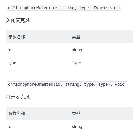
onMicrophoneMuted(id: string, type: Type): void
关闭麦克风
参数名称
类型
id
string
type
Type
onMicrophoneUnmuted(id: string, type: Type): void
打开麦克风
参数名称
类型
id
string