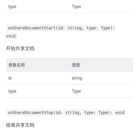
type
Type
onShareDocumentStart(id: string, type: Type):
void
开始共享文档
参数名称
类型
id
string
type
Type
onShareDocumentStop(id: string, type: Type): void
结束共享文档