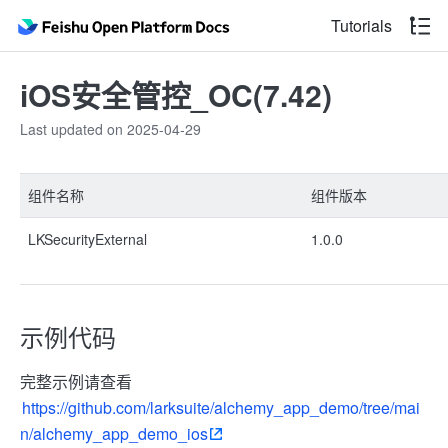
Tutorials
iOS安全管控_OC(7.42)
Last updated on 2025-04-29
组件名称
组件版本
LKSecurityExternal
1.0.0
示例代码
完整示例请查看
https://github.com/larksuite/alchemy_app_demo/tree/mai
n/alchemy_app_demo_ios