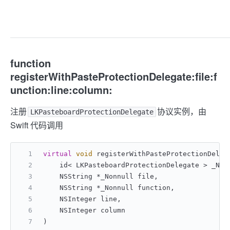
function
registerWithPasteProtectionDelegate:file:f
unction:line:column:
注册
协议实例，由
LKPasteboardProtectionDelegate
Swift 代码调用
virtual
void
 registerWithPasteProtectionDeleg
    id< LKPasteboardProtectionDelegate > _Nul
    NSString *_Nonnull file,
    NSString *_Nonnull function,
    NSInteger line,
    NSInteger column
)