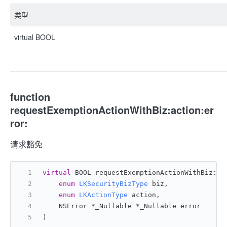
类型
virtual BOOL
function
requestExemptionActionWithBiz:action:er
ror:
请求豁免
virtual
 BOOL requestExemptionActionWithBiz:ac
enum
LKSecurityBizType
 biz,
enum
LKActionType
 action,
    NSError *_Nullable *_Nullable error
)