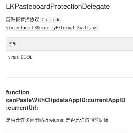
LKPasteboardProtectionDelegate
剪贴板管控协议
#include
<interface_LKSecurityExternal-Swift.h>
类型
virtual BOOL
function
canPasteWithClipdataAppID:currentAppID
:currentUrl:
是否允许访问剪贴板
returns: 是否允许访问剪贴板