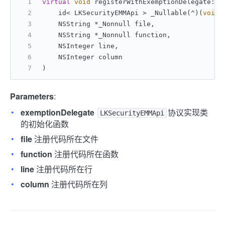
virtual
void
 registerWithExemptionDelegate:fi
    id< LKSecurityEMMApi > _Nullable(^)(
void
)
    NSString *_Nonnull file,
    NSString *_Nonnull function,
    NSInteger line,
    NSInteger column
)
Parameters
:
exemptionDelegate
协议实现类
LKSecurityEMMApi
的初始化函数
file
注册代码所在文件
function
注册代码所在函数
line
注册代码所在行
column
注册代码所在列