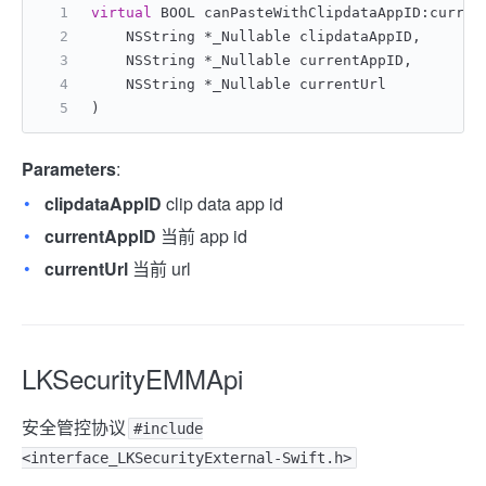
virtual
 BOOL canPasteWithClipdataAppID:curren
    NSString *_Nullable clipdataAppID,
    NSString *_Nullable currentAppID,
    NSString *_Nullable currentUrl
)
Parameters
:
clipdataAppID
clip data app id
currentAppID
当前 app id
currentUrl
当前 url
LKSecurityEMMApi
安全管控协议
#include
<interface_LKSecurityExternal-Swift.h>