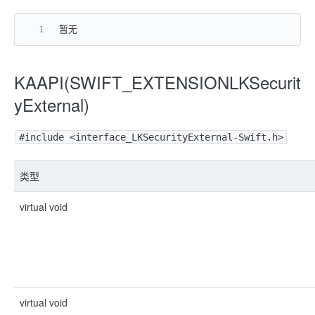
暂无
KAAPI(SWIFT_EXTENSIONLKSecurit
yExternal)
#include <interface_LKSecurityExternal-Swift.h>
类型
virtual void
virtual void