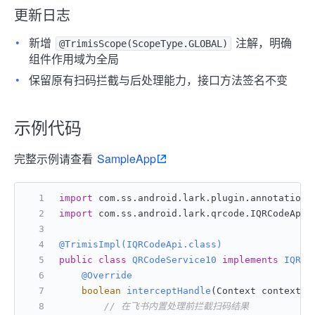
更新日志
新增
注解，明确
@TrimisScope(ScopeType.GLOBAL)
组件作用域为全局
保留原有扫码拦截与后处理能力，接口方法签名不变
示例代码
完整示例请查看
SampleApp
import
 com.ss.android.lark.plugin.annotation.
import
 com.ss.android.lark.qrcode.IQRCodeApi;
@TrimisImpl(IQRCodeApi.class)
public
class
QRCodeService10
implements
IQRCo
@Override
boolean
interceptHandle
(Context context, 
// 在飞书内置处理前拦截扫码结果