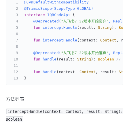
@JvmDefaultWithCompatibility
@TrimisScope(ScopeType.GLOBAL)
interface
IQRCodeApi
 {
@Deprecated(
"从飞书7.32版本开始废弃"
, Replac
fun
interceptHandle
(result: 
String
)
: 
Bool
fun
interceptHandle
(context: 
Context
, res
@Deprecated(
"从飞书7.32版本开始废弃"
, Replac
fun
handle
(result: 
String
)
: 
Boolean
// 
fun
handle
(context: 
Context
, result: 
Stri
}
方法列表
interceptHandle(context: Context, result: String):
Boolean