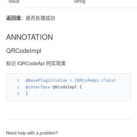
result
String
返回值
：是否处理成功
ANNOTATION
QRCodeImpl
标记 IQRCodeApi 的实现类
@BasePlugin(value = IQRCodeApi.class)
@interface
 QRCodeImpl {
}
Need help with a problem?