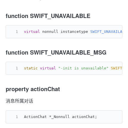
function SWIFT_UNAVAILABLE
virtual
 nonnull instancetype 
SWIFT_UNAVAILABL
function SWIFT_UNAVAILABLE_MSG
static
virtual
"-init is unavailable"
SWIFT_U
property actionChat
消息所属对话
ActionChat *_Nonnull actionChat;