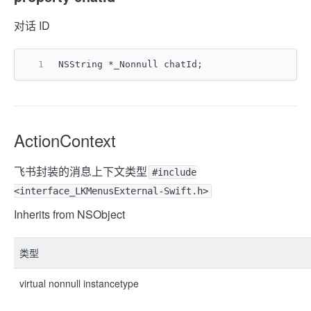
对话 ID
NSString *_Nonnull chatId;
ActionContext
飞书封装的消息上下文类型
#include
<interface_LKMenusExternal-Swift.h>
Inherits from NSObject
类型
virtual nonnull instancetype