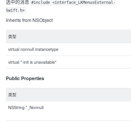
选中的消息
#include <interface_LKMenusExternal-
Swift.h>
Inherits from NSObject
类型
virtual nonnull instancetype
virtual "-init is unavailable"
Public Properties
类型
NSString *_Nonnull