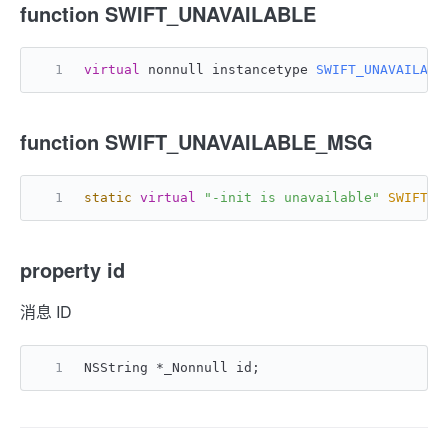
function SWIFT_UNAVAILABLE
virtual
 nonnull instancetype 
SWIFT_UNAVAILABL
function SWIFT_UNAVAILABLE_MSG
static
virtual
"-init is unavailable"
SWIFT_U
property id
消息 ID
NSString *_Nonnull id;