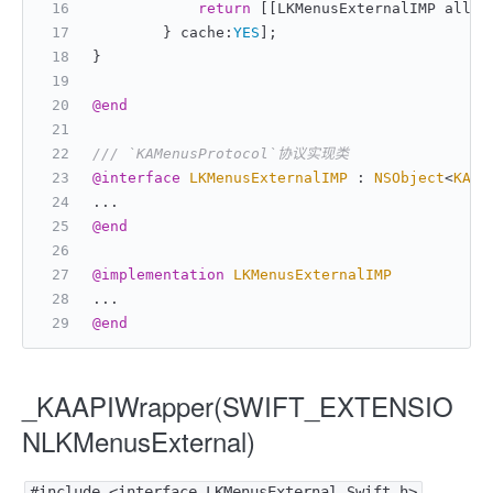
return
 [[LKMenusExternalIMP alloc
        } cache:
YES
];
}
@end
/// `KAMenusProtocol`协议实现类
@interface
LKMenusExternalIMP
 : 
NSObject
<
KAMe
...
@end
@implementation
LKMenusExternalIMP
...
@end
_KAAPIWrapper(SWIFT_EXTENSIO
NLKMenusExternal)
#include <interface_LKMenusExternal-Swift.h>