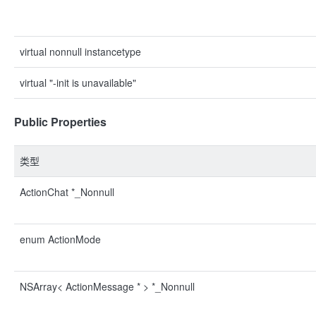
virtual nonnull instancetype
virtual "-init is unavailable"
Public Properties
类型
ActionChat *_Nonnull
enum ActionMode
NSArray< ActionMessage * > *_Nonnull