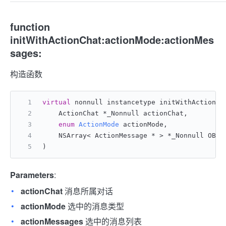
function
initWithActionChat:actionMode:actionMes
sages:
构造函数
virtual
 nonnull instancetype initWithActionCh
    ActionChat *_Nonnull actionChat,
enum
ActionMode
 actionMode,
    NSArray< ActionMessage * > *_Nonnull OBJC
)
Parameters
:
actionChat
消息所属对话
actionMode
选中的消息类型
actionMessages
选中的消息列表