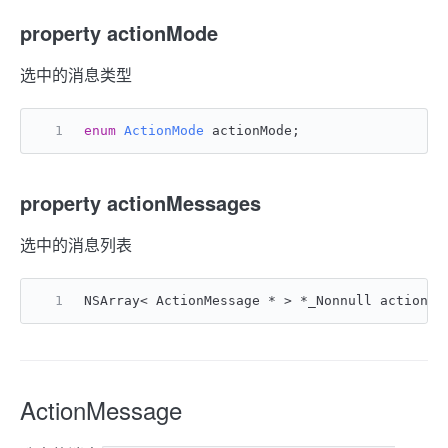
property actionMode
选中的消息类型
enum
ActionMode
 actionMode;
property actionMessages
选中的消息列表
NSArray< ActionMessage * > *_Nonnull actionMe
ActionMessage