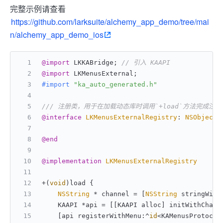
完整示例请查看
https://github.com/larksuite/alchemy_app_demo/tree/mai
n/alchemy_app_demo_ios
@import
 LKKABridge; 
// 引入 KAAPI
@import
 LKMenusExternal;
#import 
"ka_auto_generated.h"
/// 注册类，用于在加载动态库时调用`+load`方法完成注册
@interface
LKMenusExternalRegistry
: 
NSObject
@end
@implementation
LKMenusExternalRegistry
+(
void
)load {
NSString
 * channel = [
NSString
 stringWith
    KAAPI *api = [[KAAPI alloc] initWithChann
    [api registerWithMenu:^
id
<KAMenusProtocol