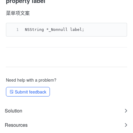
property label
菜单项文案
NSString *_Nonnull label;
Need help with a problem?
Submit feedback
Solution
Resources