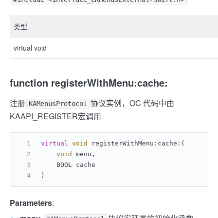
类型
virtual void
function registerWithMenu:cache:
注册
协议实例，OC 代码中由
KAMenusProtocol
KAAPI_REGISTER宏调用
virtual
void
 registerWithMenu:cache:(
void
 menu,
    BOOL cache
)
Parameters
: