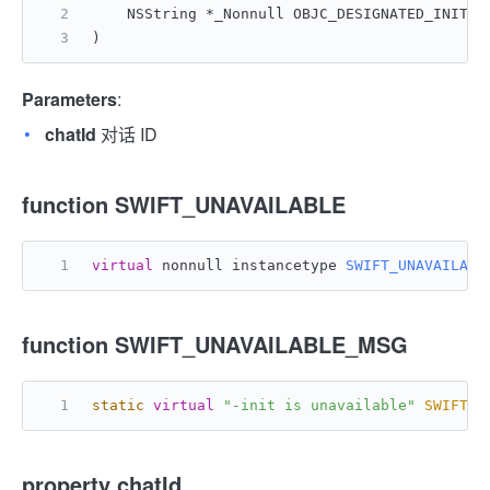
    NSString *_Nonnull OBJC_DESIGNATED_INITIA
)
Parameters
:
chatId
对话 ID
function SWIFT_UNAVAILABLE
virtual
 nonnull instancetype 
SWIFT_UNAVAILABL
function SWIFT_UNAVAILABLE_MSG
static
virtual
"-init is unavailable"
SWIFT_U
property chatId