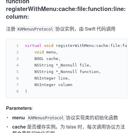
function
registerWithMenu:cache:file:function:line:
column:
注册
协议实例，由 Swift 代码调用
KAMenusProtocol
virtual
void
 registerWithMenu:cache:file:func
void
 menu,
    BOOL cache,
    NSString *_Nonnull file,
    NSString *_Nonnull function,
    NSInteger line,
    NSInteger column
)
Parameters
:
menu
协议实现类的初始化函数
KAMenusProtocol
cache
是否缓存实例。为 false 时，每次调用协议方法