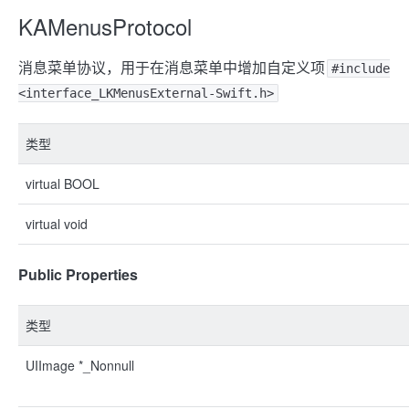
KAMenusProtocol
消息菜单协议，用于在消息菜单中增加自定义项
#include
<interface_LKMenusExternal-Swift.h>
类型
virtual BOOL
virtual void
Public Properties
类型
UIImage *_Nonnull