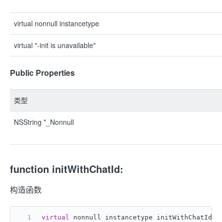
virtual nonnull instancetype
virtual "-init is unavailable"
Public Properties
类型
NSString *_Nonnull
function initWithChatId:
构造函数
virtual
 nonnull instancetype initWithChatId:(