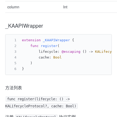
column
Int
_KAAPIWrapper
extension
_KAAPIWrapper
 {
func
register
(
        lifecycle: 
@escaping
 () -> 
KALifecycl
        cache: 
Bool
    )
}
方法列表
func register(lifecycle: () ->
KALifecycleProtocol?, cache: Bool)
注册
协议实例