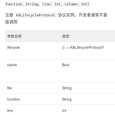
function: String, line: Int, column: Int)
注册
协议实例，开发者通常不直
KALifecycleProtocol
接调用
参数名称
类型
lifecycle
() -> KALifecycleProtocol?
cache
Bool
file
String
function
String
line
Int