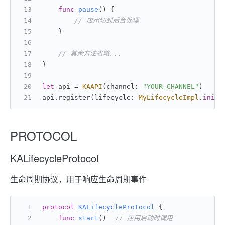
func
pause
() {
// 应用切到后台处理
    }
// 其余方法省略...
}
let
 api 
=
KAAPI
(channel: 
"YOUR_CHANNEL"
)
api.register(lifecycle: 
MyLifecycleImpl
.
init
,
PROTOCOL
KALifecycleProtocol
生命周期协议，用于响应生命周期事件
protocol
KALifecycleProtocol
 {
func
start
()	
// 应用启动时调用