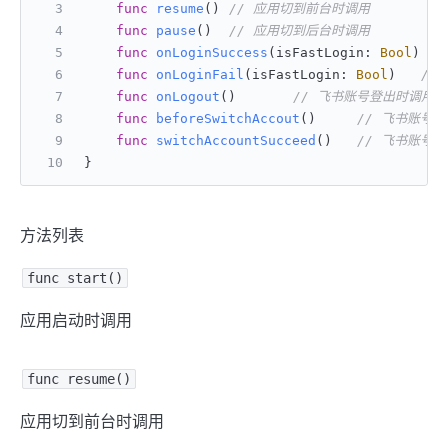
func
resume
()	
// 应用切到前台时调用
func
pause
()	
// 应用切到后台时调用
func
onLoginSuccess
(
isFastLogin
: 
Bool
func
onLoginFail
(
isFastLogin
: 
Bool
)	
//
func
onLogout
()	
// 飞书账号登出时调用
func
beforeSwitchAccout
()	
// 飞书账号准
func
switchAccountSucceed
()	
// 飞书账号切
}
方法列表
func start()
应用启动时调用
func resume()
应用切到前台时调用