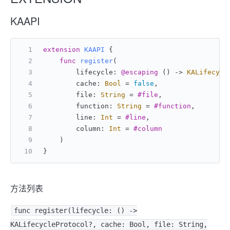
KAAPI
extension
KAAPI
 {
func
register
(
        lifecycle: 
@escaping
 () -> 
KALifecycl
        cache: 
Bool
=
false
,
        file: 
String
=
#file
,
        function: 
String
=
#function
,
        line: 
Int
=
#line
,
        column: 
Int
=
#column
    )
}
方法列表
func register(lifecycle: () ->
KALifecycleProtocol?, cache: Bool, file: String,