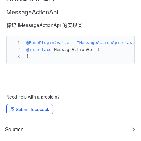
MessageActionApi
标记 IMessageActionApi 的实现类
@BasePlugin(value = IMessageActionApi.class)
@interface
 MessageActionApi {
}
Need help with a problem?
Submit feedback
Solution