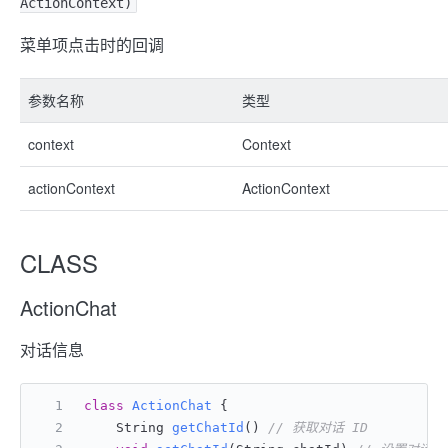
ActionContext)
菜单项点击时的回调
参数名称
类型
context
Context
actionContext
ActionContext
CLASS
ActionChat
对话信息
class
ActionChat
 {
    String 
getChatId
()
// 获取对话 ID