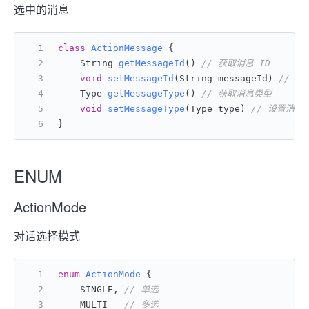
选中的消息
class
ActionMessage
 {
    String 
getMessageId
()
// 获取消息 ID
void
setMessageId
(String messageId)
// 
    Type 
getMessageType
()
// 获取消息类型
void
setMessageType
(Type type)
// 设置消
}
ENUM
ActionMode
对话选择模式
enum
ActionMode
 {
    SINGLE, 
// 单选
    MULTI   
// 多选