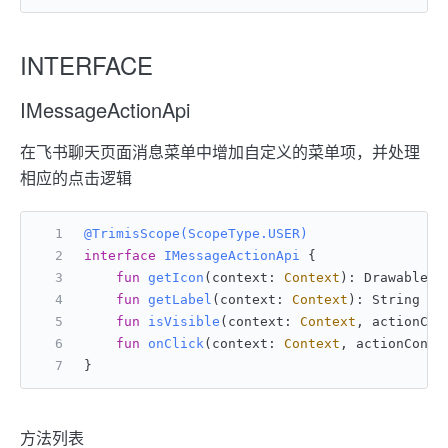
INTERFACE
IMessageActionApi
在飞书聊天页面消息菜单中增加自定义的菜单项，并处理
相应的点击逻辑
@TrimisScope(ScopeType.USER)
interface
IMessageActionApi
 {
fun
getIcon
(context: 
Context
)
: Drawable 
/
fun
getLabel
(context: 
Context
)
: String 
/
fun
isVisible
(context: 
Context
, actionCon
fun
onClick
(context: 
Context
, actionConte
}
方法列表