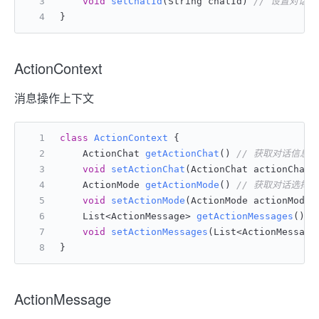
void
setChatId
(String chatId)
// 设置对话 
}
ActionContext
消息操作上下文
class
ActionContext
 {
    ActionChat 
getActionChat
()
// 获取对话信息
void
setActionChat
(ActionChat actionChat)
    ActionMode 
getActionMode
()
// 获取对话选择
void
setActionMode
(ActionMode actionMode)
    List<ActionMessage> 
getActionMessages
()
/
void
setActionMessages
(List<ActionMessage
}
ActionMessage