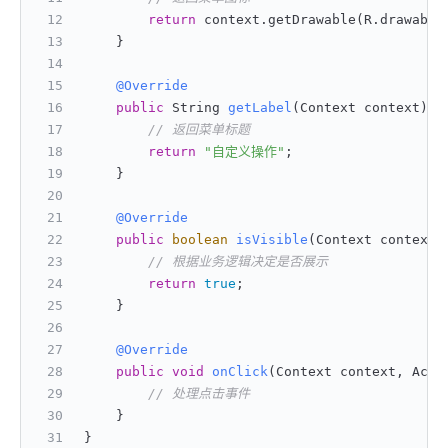
return
 context.getDrawable(R.drawable
    }
@Override
public
 String 
getLabel
(Context context)
 {
// 返回菜单标题
return
"自定义操作"
;
    }
@Override
public
boolean
isVisible
(Context context,
// 根据业务逻辑决定是否展示
return
true
;
    }
@Override
public
void
onClick
(Context context, Acti
// 处理点击事件
    }
}