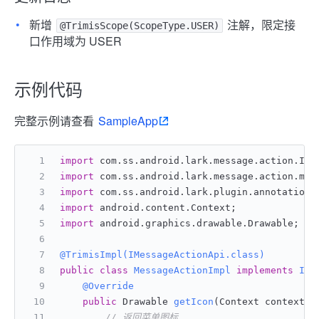
新增
注解，限定接
@TrimisScope(ScopeType.USER)
口作用域为 USER
示例代码
完整示例请查看
SampleApp
import
 com.ss.android.lark.message.action.IMe
import
 com.ss.android.lark.message.action.mod
import
 com.ss.android.lark.plugin.annotation.
import
 android.content.Context;
import
 android.graphics.drawable.Drawable;
@TrimisImpl(IMessageActionApi.class)
public
class
MessageActionImpl
implements
IMe
@Override
public
 Drawable 
getIcon
(Context context)
 
// 返回菜单图标