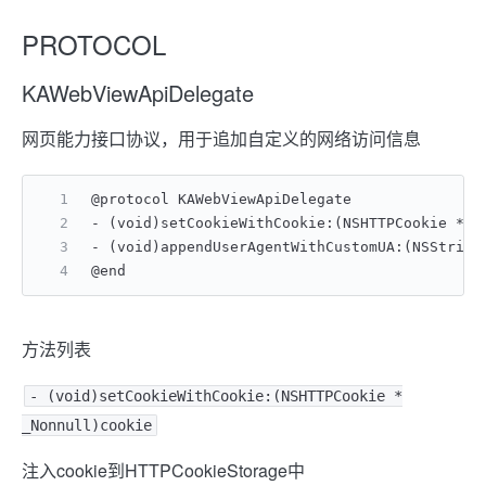
PROTOCOL
KAWebViewApiDelegate
网页能力接口协议，用于追加自定义的网络访问信息
@protocol KAWebViewApiDelegate
- (void)setCookieWithCookie:(NSHTTPCookie * 
- (void)appendUserAgentWithCustomUA:(NSStri
@end
方法列表
- (void)setCookieWithCookie:(NSHTTPCookie *
_Nonnull)cookie
注入cookie到HTTPCookieStorage中