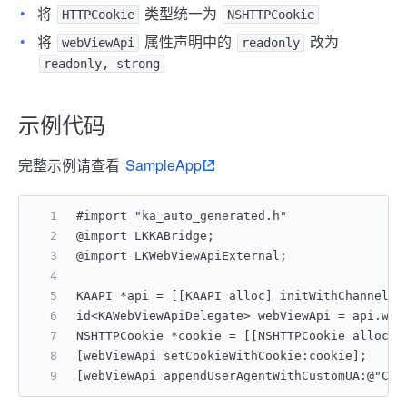
将
类型统一为
HTTPCookie
NSHTTPCookie
将
属性声明中的
改为
webViewApi
readonly
readonly, strong
示例代码
完整示例请查看
SampleApp
#import "ka_auto_generated.h"
@import LKKABridge;
@import LKWebViewApiExternal;
KAAPI *api = [[KAAPI alloc] initWithChannel:[
id<KAWebViewApiDelegate> webViewApi = api.web
NSHTTPCookie *cookie = [[NSHTTPCookie alloc] 
[webViewApi setCookieWithCookie:cookie];
[webViewApi appendUserAgentWithCustomUA:@"Cus