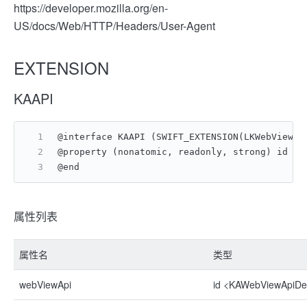
https://developer.mozilla.org/en-
US/docs/Web/HTTP/Headers/User-Agent
EXTENSION
KAAPI
@interface KAAPI (SWIFT_EXTENSION(LKWebViewAp
@property (nonatomic, readonly, strong) id 
@end
属性列表
属性名
类型
webViewApi
id <KAWebViewApiDel