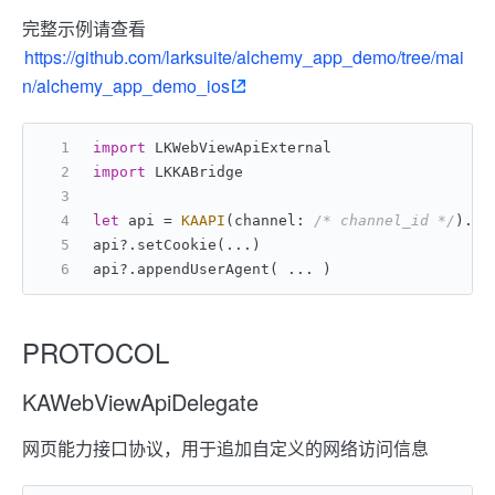
完整示例请查看
https://github.com/larksuite/alchemy_app_demo/tree/mai
n/alchemy_app_demo_ios
import
 LKWebViewApiExternal
import
 LKKABridge
let
 api 
=
KAAPI
(channel: 
/* channel_id */
).we
api
?
.setCookie(
...
)
api
?
.appendUserAgent( 
...
 )
PROTOCOL
KAWebViewApiDelegate
网页能力接口协议，用于追加自定义的网络访问信息