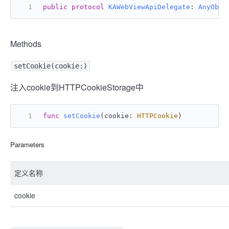
public
protocol
KAWebViewApiDelegate
: 
AnyObje
Methods
setCookie(cookie:)
注入cookie到HTTPCookieStorage中
func
setCookie
(
cookie
: 
HTTPCookie
)
Parameters
定义名称
cookie