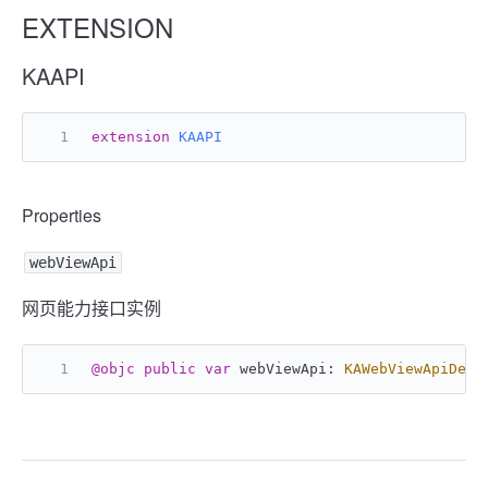
EXTENSION
KAAPI
extension
KAAPI
Properties
webViewApi
网页能力接口实例
@objc
public
var
 webViewApi: 
KAWebViewApiDele