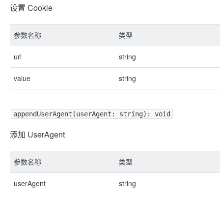
设置 Cookie
参数名称
类型
url
string
value
string
appendUserAgent(userAgent: string): void
添加 UserAgent
参数名称
类型
userAgent
string