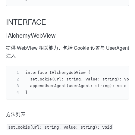
INTERFACE
IAlchemyWebView
提供 WebView 相关能力，包括 Cookie 设置与 UserAgent
注入
interface IAlchemyWebView {
  setCookie(url: string, value: string): voi
  appendUserAgent(userAgent: string): void /
}
方法列表
setCookie(url: string, value: string): void