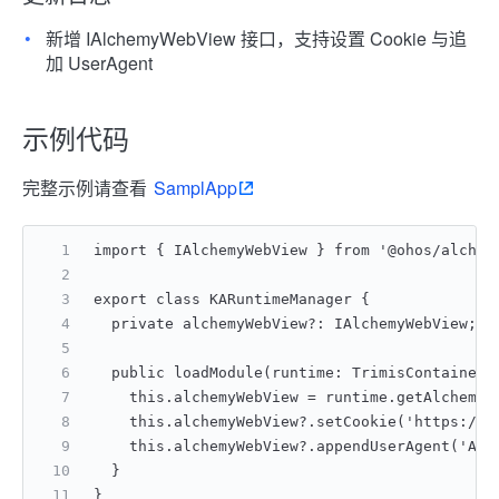
新增 IAlchemyWebView 接口，支持设置 Cookie 与追
加 UserAgent
示例代码
完整示例请查看
SamplApp
import { IAlchemyWebView } from '@ohos/alchem
export class KARuntimeManager {
  private alchemyWebView?: IAlchemyWebView;
  public loadModule(runtime: TrimisContainerW
    this.alchemyWebView = runtime.getAlchemyW
    this.alchemyWebView?.setCookie('https://e
    this.alchemyWebView?.appendUserAgent('Alc
  }
}