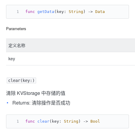
func
getData
(
key
: 
String
) -> 
Data
Parameters
定义名称
key
clear(key:)
清除 KVStorage 中存储的值
Returns: 清除操作是否成功
func
clear
(
key
: 
String
) -> 
Bool