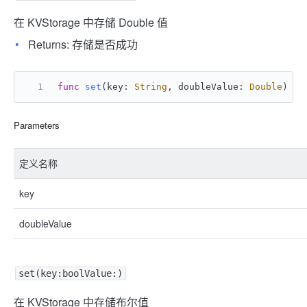
在 KVStorage 中存储 Double 值
Returns: 存储是否成功
func
set
(
key
: 
String
, 
doubleValue
: 
Double
) ->
Parameters
定义名称
key
doubleValue
set(key:boolValue:)
在 KVStorage 中存储布尔值