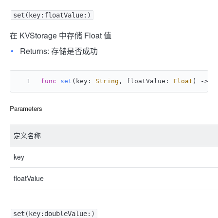
set(key:floatValue:)
在 KVStorage 中存储 Float 值
Returns: 存储是否成功
func
set
(
key
: 
String
, 
floatValue
: 
Float
) -> 
B
Parameters
定义名称
key
floatValue
set(key:doubleValue:)