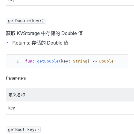
getDouble(key:)
获取 KVStorage 中存储的 Double 值
Returns: 存储的 Double 值
func
getDouble
(
key
: 
String
) -> 
Double
Parameters
定义名称
key
getBool(key:)