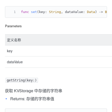
func
set
(
key
: 
String
, 
dataValue
: 
Data
) -> 
Boo
Parameters
定义名称
key
dataValue
getString(key:)
获取 KVStorage 中存储的字符串
Returns: 存储的字符串值