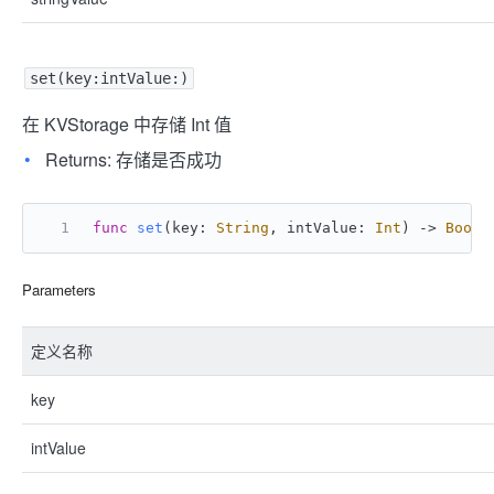
set(key:intValue:)
在 KVStorage 中存储 Int 值
Returns: 存储是否成功
func
set
(
key
: 
String
, 
intValue
: 
Int
) -> 
Bool
Parameters
定义名称
key
intValue