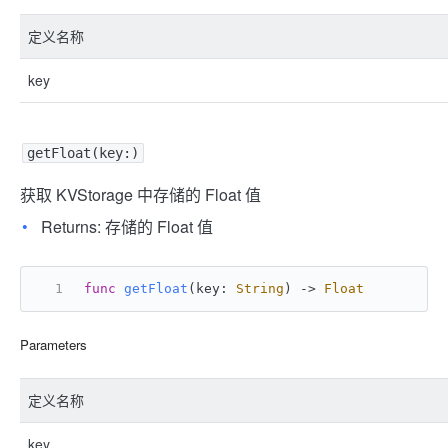
定义名称
key
getFloat(key:)
获取 KVStorage 中存储的 Float 值
Returns: 存储的 Float 值
func
getFloat
(
key
: 
String
) -> 
Float
Parameters
定义名称
key