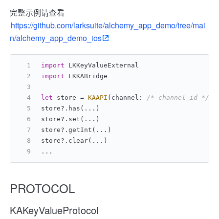
完整示例请查看
https://github.com/larksuite/alchemy_app_demo/tree/mai
n/alchemy_app_demo_ios
import
 LKKeyValueExternal
import
 LKKABridge
let
 store 
=
KAAPI
(channel: 
/* channel_id */
).
store
?
.has(
...
)
store
?
.set(
...
)
store
?
.getInt(
...
)
store
?
.clear(
...
)
...
PROTOCOL
KAKeyValueProtocol