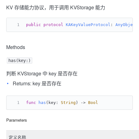
KV 存储能力协议，用于调用 KVStorage 能力
public
protocol
KAKeyValueProtocol
: 
AnyObject
Methods
has(key:)
判断 KVStorage 中 key 是否存在
Returns: key 是否存在
func
has
(
key
: 
String
) -> 
Bool
Parameters
定义名称