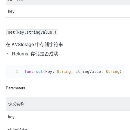
key
set(key:stringValue:)
在 KVStorage 中存储字符串
Returns: 存储是否成功
func
set
(
key
: 
String
, 
stringValue
: 
String
) ->
Parameters
定义名称
key
stringValue