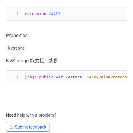
extension
KAAPI
Properties
kvstore
KVStorage 能力接口实例
@objc
public
var
 kvstore: 
KAKeyValueProtocol
?
Need help with a problem?
Submit feedback