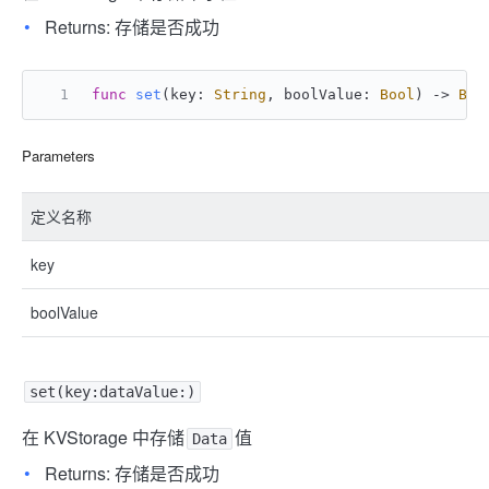
Returns: 存储是否成功
func
set
(
key
: 
String
, 
boolValue
: 
Bool
) -> 
Boo
Parameters
定义名称
key
boolValue
set(key:dataValue:)
在 KVStorage 中存储
值
Data
Returns: 存储是否成功