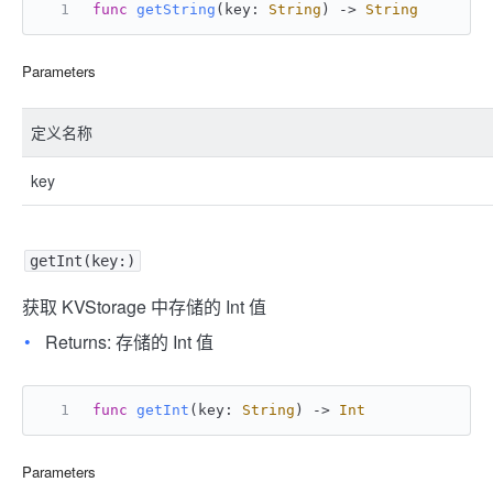
func
getString
(
key
: 
String
) -> 
String
Parameters
定义名称
key
getInt(key:)
获取 KVStorage 中存储的 Int 值
Returns: 存储的 Int 值
func
getInt
(
key
: 
String
) -> 
Int
Parameters