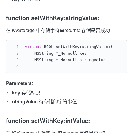
function setWithKey:stringValue:
在 KVStorage 中存储字符串
returns: 存储是否成功
virtual
 BOOL setWithKey:stringValue:(
    NSString *_Nonnull key,
    NSString *_Nonnull stringValue
)
Parameters
:
key
存储标识
stringValue
待存储的字符串值
function setWithKey:intValue:
在 KVStorage 中存储 Int 值
returns: 存储是否成功