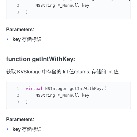
    NSString *_Nonnull key
)
Parameters
:
key
存储标识
function getIntWithKey:
获取 KVStorage 中存储的 Int 值
returns: 存储的 Int 值
virtual
 NSInteger getIntWithKey:(
    NSString *_Nonnull key
)
Parameters
:
key
存储标识