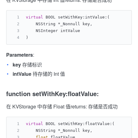
virtual
 BOOL setWithKey:intValue:(
    NSString *_Nonnull key,
    NSInteger intValue
)
Parameters
:
key
存储标识
intValue
待存储的 Int 值
function setWithKey:floatValue:
在 KVStorage 中存储 Float 值
returns: 存储是否成功
virtual
 BOOL setWithKey:floatValue:(
    NSString *_Nonnull key,
float
 floatValue