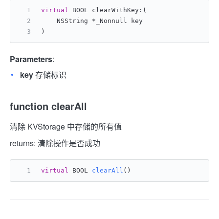
virtual
 BOOL clearWithKey:(
    NSString *_Nonnull key
)
Parameters
:
key
存储标识
function clearAll
清除 KVStorage 中存储的所有值
returns: 清除操作是否成功
virtual
 BOOL 
clearAll
()