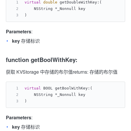
virtual
double
 getDoubleWithKey:(
    NSString *_Nonnull key
)
Parameters
:
key
存储标识
function getBoolWithKey:
获取 KVStorage 中存储的布尔值
returns: 存储的布尔值
virtual
 BOOL getBoolWithKey:(
    NSString *_Nonnull key
)
Parameters
:
key
存储标识