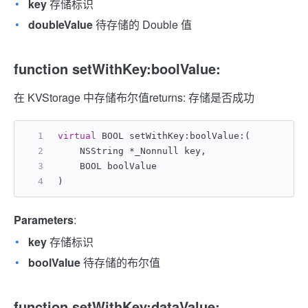
key
存储标识
doubleValue
待存储的 Double 值
function setWithKey:boolValue:
在 KVStorage 中存储布尔值
returns: 存储是否成功
virtual
 BOOL setWithKey:boolValue:(
    NSString *_Nonnull key,
    BOOL boolValue
)
Parameters
:
key
存储标识
boolValue
待存储的布尔值
function setWithKey:dataValue: