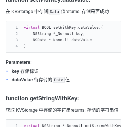
在 KVStorage 中存储
值
returns: 存储是否成功
Data
virtual
 BOOL setWithKey:dataValue:(
    NSString *_Nonnull key,
    NSData *_Nonnull dataValue
)
Parameters
:
key
存储标识
dataValue
待存储的
值
Data
function getStringWithKey:
获取 KVStorage 中存储的字符串
returns: 存储的字符串值
virtual
 NSString *_Nonnull getStringWithKey:(