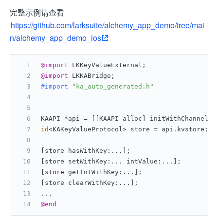
完整示例请查看
https://github.com/larksuite/alchemy_app_demo/tree/mai
n/alchemy_app_demo_ios
@import
 LKKeyValueExternal;
@import
 LKKABridge;
#import 
"ka_auto_generated.h"
KAAPI *api = [[KAAPI alloc] initWithChannel:[
id
<KAKeyValueProtocol> store = api.kvstore;
[store hasWithKey:...];
[store setWithKey:... intValue:...];
[store getIntWithKey:...];
[store clearWithKey:...];
...
@end