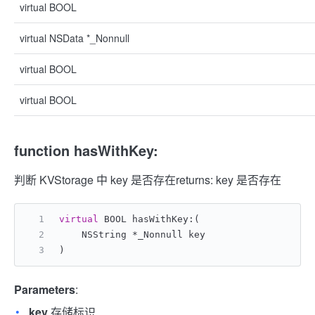
virtual BOOL
virtual NSData *_Nonnull
virtual BOOL
virtual BOOL
function hasWithKey:
判断 KVStorage 中 key 是否存在
returns: key 是否存在
virtual
 BOOL hasWithKey:(
    NSString *_Nonnull key
)
Parameters
:
key
存储标识