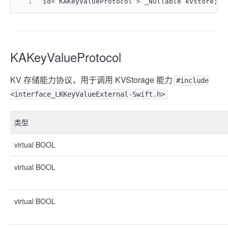
id< KAKeyValueProtocol > _Nullable kvstore;
KAKeyValueProtocol
KV 存储能力协议，用于调用 KVStorage 能力
#include
<interface_LKKeyValueExternal-Swift.h>
类型
virtual BOOL
virtual BOOL
virtual BOOL