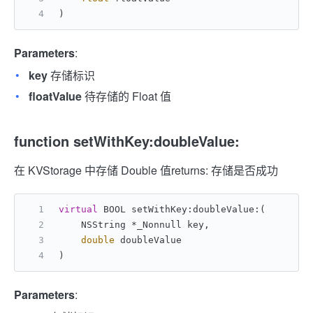
)
Parameters
:
key
存储标识
floatValue
待存储的 Float 值
function setWithKey:doubleValue:
在 KVStorage 中存储 Double 值
returns: 存储是否成功
virtual
 BOOL setWithKey:doubleValue:(
    NSString *_Nonnull key,
double
 doubleValue
)
Parameters
: