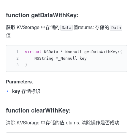
function getDataWithKey:
获取 KVStorage 中存储的
值
returns: 存储的
Data
Data
值
virtual
 NSData *_Nonnull getDataWithKey:(
    NSString *_Nonnull key
)
Parameters
:
key
存储标识
function clearWithKey:
清除 KVStorage 中存储的值
returns: 清除操作是否成功