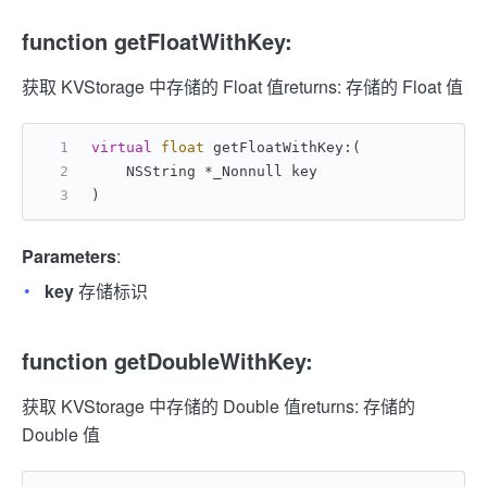
function getFloatWithKey:
获取 KVStorage 中存储的 Float 值
returns: 存储的 Float 值
virtual
float
 getFloatWithKey:(
    NSString *_Nonnull key
)
Parameters
:
key
存储标识
function getDoubleWithKey:
获取 KVStorage 中存储的 Double 值
returns: 存储的
Double 值