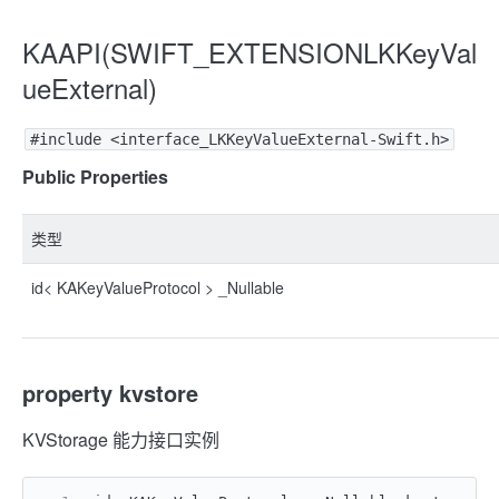
KAAPI(SWIFT_EXTENSIONLKKeyVal
ueExternal)
#include <interface_LKKeyValueExternal-Swift.h>
Public Properties
类型
id< KAKeyValueProtocol > _Nullable
property kvstore
KVStorage 能力接口实例