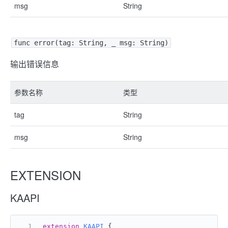
msg
String
func error(tag: String, _ msg: String)
输出错误信息
参数名称
类型
tag
String
msg
String
EXTENSION
KAAPI
extension
KAAPI
 {