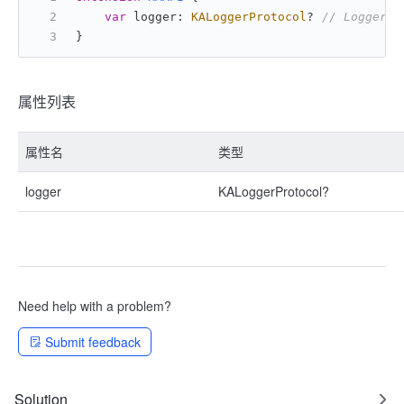
var
 logger: 
KALoggerProtocol
?	
// Logger
}
属性列表
属性名
类型
logger
KALoggerProtocol?
Need help with a problem?
Submit feedback
Solution