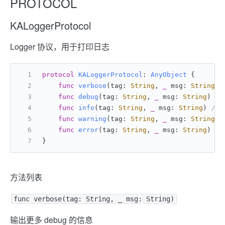
PROTOCOL
KALoggerProtocol
Logger 协议，用于打印日志
protocol
KALoggerProtocol
: 
AnyObject
 {
func
verbose
(
tag
: 
String
, 
_
msg
: 
String
func
debug
(
tag
: 
String
, 
_
msg
: 
String
func
info
(
tag
: 
String
, 
_
msg
: 
String
)	
//
func
warning
(
tag
: 
String
, 
_
msg
: 
String
func
error
(
tag
: 
String
, 
_
msg
: 
String
}
方法列表
func verbose(tag: String, _ msg: String)
输出更多 debug 的信息