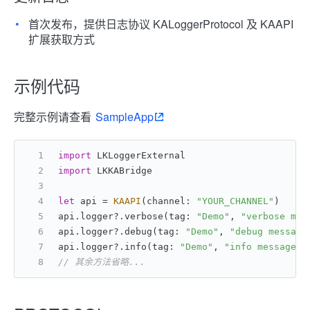
首次发布，提供日志协议 KALoggerProtocol 及 KAAPI
扩展获取方式
示例代码
完整示例请查看
SampleApp
import
 LKLoggerExternal
import
 LKKABridge
let
 api 
=
KAAPI
(channel: 
"YOUR_CHANNEL"
)
api.logger
?
.verbose(tag: 
"Demo"
, 
"verbose mes
api.logger
?
.debug(tag: 
"Demo"
, 
"debug message
api.logger
?
.info(tag: 
"Demo"
, 
"info message"
)
// 其余方法省略...