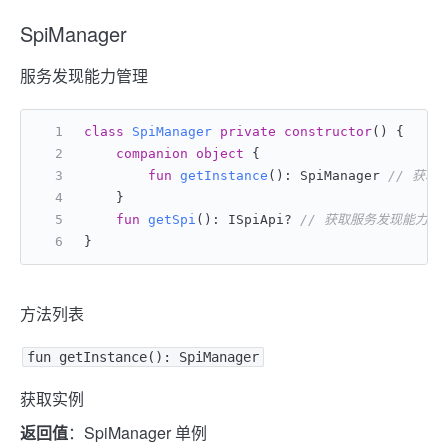
SpiManager
服务发现能力管理
class
SpiManager
private
constructor
() {
companion
object
 {
fun
getInstance
()
: SpiManager 
// 获取
    }
fun
getSpi
()
: ISpiApi? 
// 获取服务发现能力
}
方法列表
fun getInstance(): SpiManager
获取实例
返回值
：SpiManager 单例