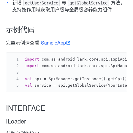
新增
与
方法，
getUserService
getGlobalService
支持按作用域获取用户级与全局级容器能力组件
示例代码
完整示例请查看
SampleApp
import
 com.ss.android.lark.core.spi.ISpiApi
import
 com.ss.android.lark.core.spi.SpiManage
val
 spi = SpiManager.getInstance().getSpi() ?
val
 service = spi.getGlobalService(YourInterf
INTERFACE
ILoader