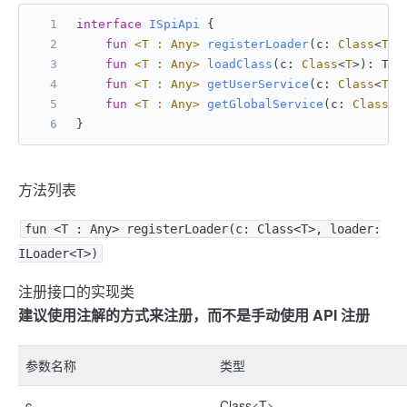
interface
ISpiApi
 {
fun
<T : Any>
registerLoader
(c: 
Class
<
T
>,
fun
<T : Any>
loadClass
(c: 
Class
<
T
>)
: T 
/
fun
<T : Any>
getUserService
(c: 
Class
<
T
>)
fun
<T : Any>
getGlobalService
(c: 
Class
<
T
}
方法列表
fun <T : Any> registerLoader(c: Class<T>, loader:
ILoader<T>)
注册接口的实现类
建议使用注解的方式来注册，而不是手动使用 API 注册
参数名称
类型
c
Class<T>