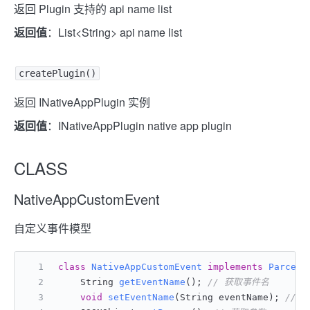
返回 Plugin 支持的 api name list
返回值
：List<String> api name list
createPlugin()
返回 INativeAppPlugin 实例
返回值
：INativeAppPlugin native app plugin
CLASS
NativeAppCustomEvent
自定义事件模型
class
NativeAppCustomEvent
implements
Parcela
    String 
getEventName
()
; 
// 获取事件名
void
setEventName
(String eventName)
; 
// 