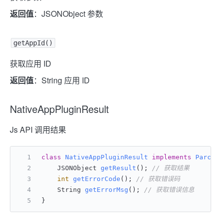
返回值
：JSONObject 参数
getAppId()
获取应用 ID
返回值
：String 应用 ID
NativeAppPluginResult
Js API 调用结果
class
NativeAppPluginResult
implements
Parcel
    JSONObject 
getResult
()
; 
// 获取结果
int
getErrorCode
()
; 
// 获取错误码
    String 
getErrorMsg
()
; 
// 获取错误信息
}