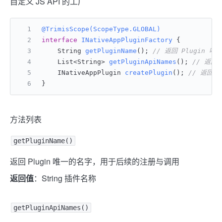
自定义 JS API 的工厂
@TrimisScope(ScopeType.GLOBAL)
interface
INativeAppPluginFactory
 {
    String 
getPluginName
()
; 
// 返回 Plugin
    List<String> 
getPluginApiNames
()
; 
// 返回 
    INativeAppPlugin 
createPlugin
()
; 
// 返回 I
}
方法列表
getPluginName()
返回 Plugin 唯一的名字，用于后续的注册与调用
返回值
：String 插件名称
getPluginApiNames()