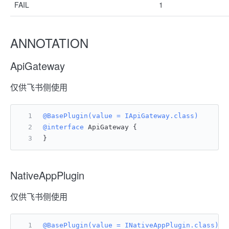
FAIL
1
ANNOTATION
ApiGateway
仅供飞书侧使用
@BasePlugin(value = IApiGateway.class)
@interface
 ApiGateway {
}
NativeAppPlugin
仅供飞书侧使用
@BasePlugin(value = INativeAppPlugin.class)