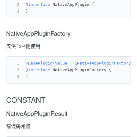
@interface
 NativeAppPlugin {
}
NativeAppPluginFactory
仅供飞书侧使用
@BasePlugin(value = INativeAppPluginFactory.c
@interface
 NativeAppPluginFactory {
}
CONSTANT
NativeAppPluginResult
错误码常量