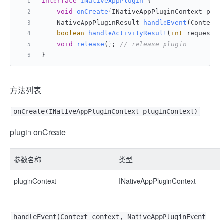
interface
INativeAppPlugin
 {
void
onCreate
(INativeAppPluginContext plu
    NativeAppPluginResult 
handleEvent
(Context
boolean
handleActivityResult
(
int
 requestC
void
release
()
; 
// release plugin
}
方法列表
onCreate(INativeAppPluginContext pluginContext)
plugin onCreate
参数名称
类型
pluginContext
INativeAppPluginContext
handleEvent(Context context, NativeAppPluginEvent