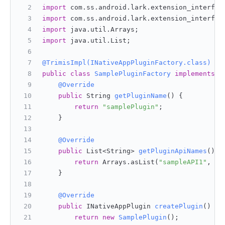
import
 com.ss.android.lark.extension_interfac
import
 com.ss.android.lark.extension_interfac
import
 java.util.Arrays;
import
 java.util.List;
@TrimisImpl(INativeAppPluginFactory.class)
public
class
SamplePluginFactory
implements
I
@Override
public
 String 
getPluginName
()
 {
return
"samplePlugin"
;
    }
@Override
public
 List<String> 
getPluginApiNames
()
 {
return
 Arrays.asList(
"sampleAPI1"
, 
"s
    }
@Override
public
 INativeAppPlugin 
createPlugin
()
 {
return
new
SamplePlugin
();