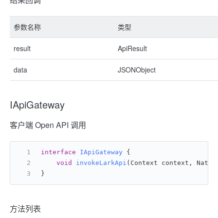
参数名称
类型
result
ApiResult
data
JSONObject
IApiGateway
客户端 Open API 调用
interface
IApiGateway
 {
void
invokeLarkApi
(Context context, Nativ
}
方法列表