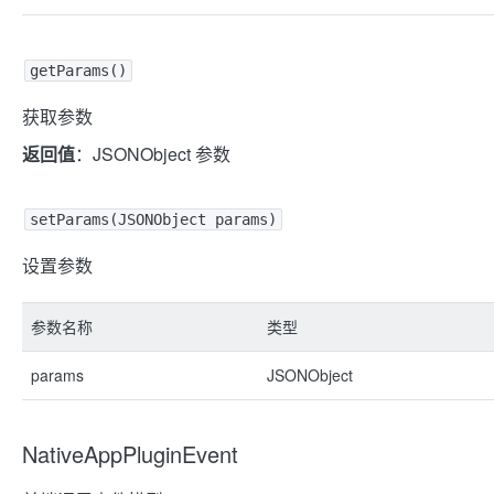
getParams()
获取参数
返回值
：JSONObject 参数
setParams(JSONObject params)
设置参数
参数名称
类型
params
JSONObject
NativeAppPluginEvent