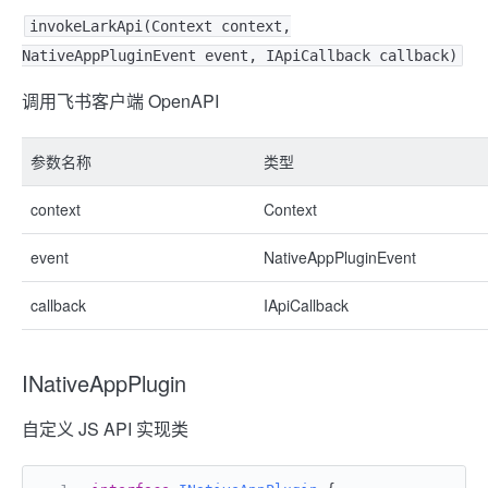
invokeLarkApi(Context context,
NativeAppPluginEvent event, IApiCallback callback)
调用飞书客户端 OpenAPI
参数名称
类型
context
Context
event
NativeAppPluginEvent
callback
IApiCallback
INativeAppPlugin
自定义 JS API 实现类