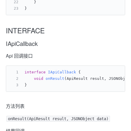
    }
}
INTERFACE
IApiCallback
Api 回调接口
interface
IApiCallback
 {
void
onResult
(ApiResult result, JSONObjec
}
方法列表
onResult(ApiResult result, JSONObject data)
结果回调