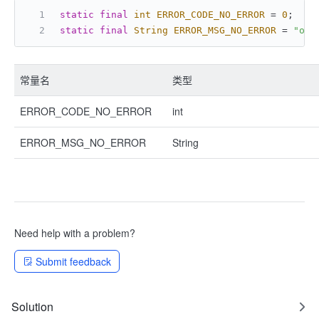
static
final
int
ERROR_CODE_NO_ERROR
=
0
;
static
final
String
ERROR_MSG_NO_ERROR
=
"ok"
常量名
类型
ERROR_CODE_NO_ERROR
int
ERROR_MSG_NO_ERROR
String
Need help with a problem?
Submit feedback
Solution