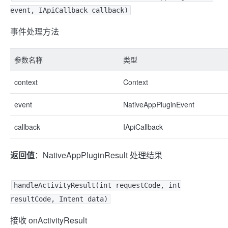
event, IApiCallback callback)
事件处理方法
参数名称
类型
context
Context
event
NativeAppPluginEvent
callback
IApiCallback
返回值
：NativeAppPluginResult 处理结果
handleActivityResult(int requestCode, int
resultCode, Intent data)
接收 onActivityResult