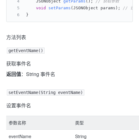
    JSONObject 
getParams
()
; 
// 获取参数
void
setParams
(JSONObject params)
; 
// 设
}
方法列表
getEventName()
获取事件名
返回值
：String 事件名
setEventName(String eventName)
设置事件名
参数名称
类型
eventName
String