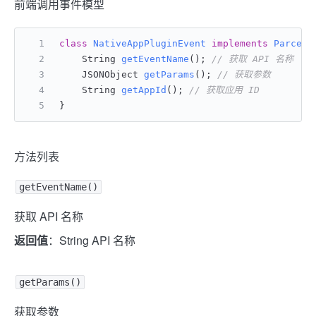
前端调用事件模型
class
NativeAppPluginEvent
implements
Parcela
    String 
getEventName
()
; 
// 获取 API 名称
    JSONObject 
getParams
()
; 
// 获取参数
    String 
getAppId
()
; 
// 获取应用 ID
}
方法列表
getEventName()
获取 API 名称
返回值
：String API 名称
getParams()
获取参数