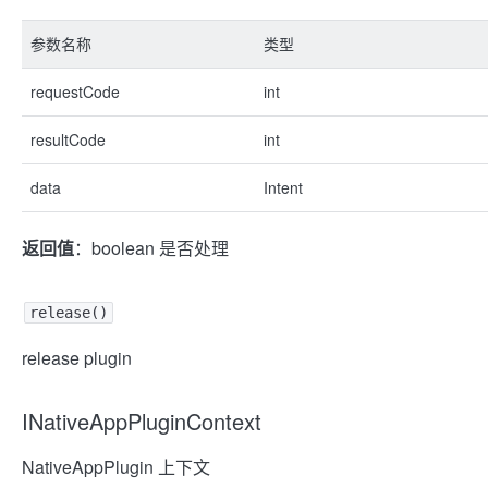
参数名称
类型
requestCode
int
resultCode
int
data
Intent
返回值
：boolean 是否处理
release()
release plugin
INativeAppPluginContext
NativeAppPlugin 上下文