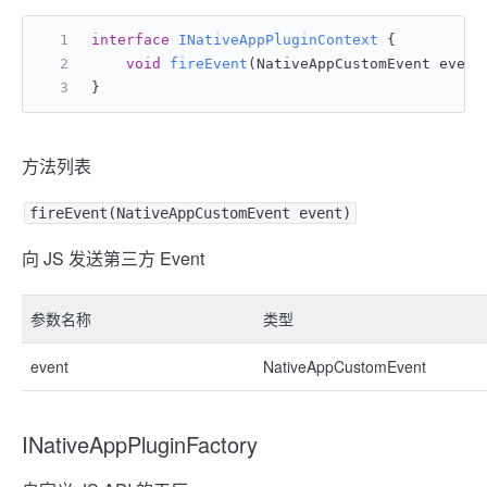
interface
INativeAppPluginContext
 {
void
fireEvent
(NativeAppCustomEvent event
}
方法列表
fireEvent(NativeAppCustomEvent event)
向 JS 发送第三方 Event
参数名称
类型
event
NativeAppCustomEvent
INativeAppPluginFactory