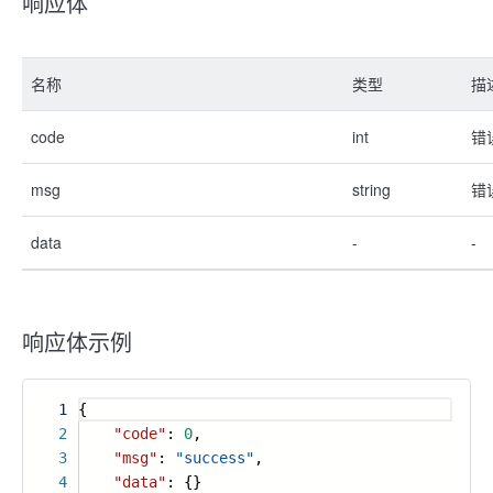
响应体
名称
类型
描
code
int
错
msg
string
错
data
-
-
响应体示例
1
{
2
"code"
:
0
,
3
"msg"
:
"success"
,
4
"data"
: {}