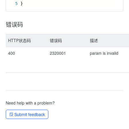
5
}
错误码
HTTP状态码
错误码
描述
400
2320001
param is invalid
Need help with a problem?
Submit feedback