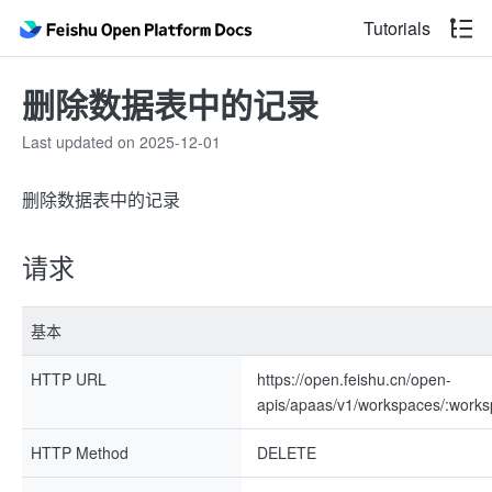
Tutorials
删除数据表中的记录
Last updated on 2025-12-01
删除数据表中的记录
请求
基本
HTTP URL
https://open.feishu.cn/open-
apis/apaas/v1/workspaces/:works
HTTP Method
DELETE