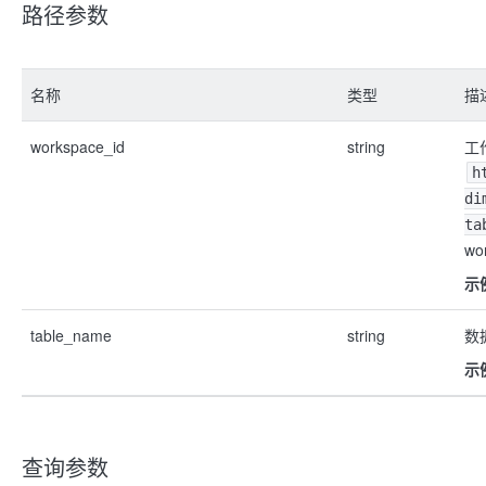
路径参数
名称
类型
描
workspace_id
string
工
h
di
ta
wo
示
table_name
string
数
示
查询参数