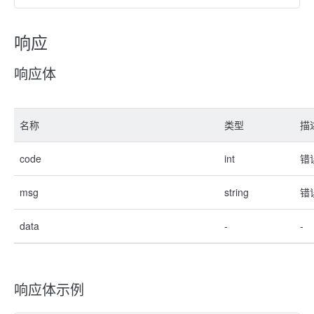
响应
响应体
名称
类型
描
code
int
错
msg
string
错
data
-
-
响应体示例