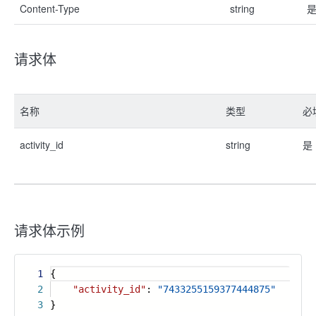
Content-Type
string
请求体
名称
类型
必
activity_id
string
是
请求体示例
1
{
2
"activity_id"
:
"7433255159377444875"
3
}