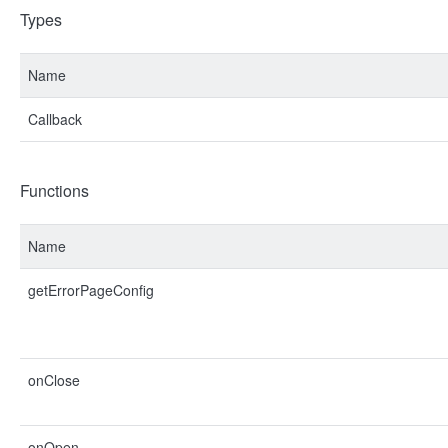
Types
Name
Callback
Functions
Name
getErrorPageConfig
onClose
onOpen