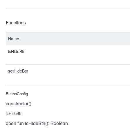
Functions
Name
isHideBtn
setHideBtn
ButtonConfig
constructor()
isHideBtn
open fun isHideBtn(): Boolean