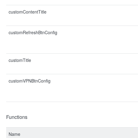
customContentTitle
customRefreshBtnConfig
customTitle
customVPNBtnConfig
Functions
Name