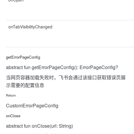
onTabVisibilityChanged
getErrorPageConfig
abstract fun getErrorPageConfig(): ErrorPageConfig?
当网页容器加载失败时，飞书会通过该接口获取错误页展
示需要的配置信息
Return
CustomErrorPageConfig
onClose
abstract fun onClose(url: String)