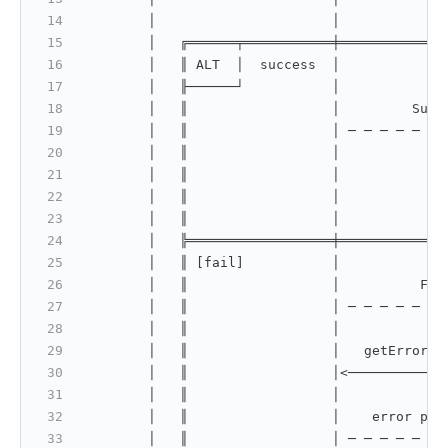
        │                      │             
        │   ╔══════╤═══════════╪═════════════
        │   ║ ALT  │  success  │             
        │   ╟──────┘           │             
        │   ║                  │         Succ
        │   ║                  │ ─ ─ ─ ─ ─ ─ 
        │   ║                  │             
        │   ║                  │             
        │   ║                  │             
        │   ║                  │             
        │   ╠══════════════════╪═════════════
        │   ║ [fail]           │             
        │   ║                  │          Fai
        │   ║                  │ ─ ─ ─ ─ ─ ─ 
        │   ║                  │             
        │   ║                  │   getErrorPa
        │   ║                  │<────────────
        │   ║                  │             
        │   ║                  │    error pag
        │   ║                  │ ─ ─ ─ ─ ─ ─ 