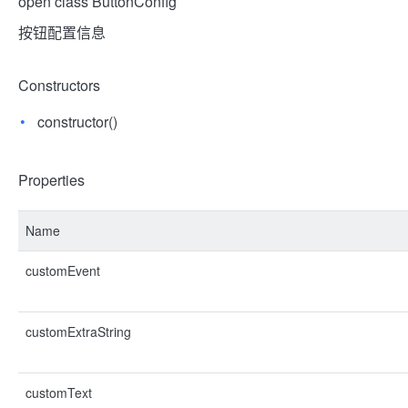
open class ButtonConfig
按钮配置信息
Constructors
constructor()
Properties
Name
customEvent
customExtraString
customText