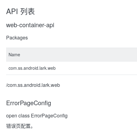
API 列表
web-container-api
Packages
Name
com.ss.android.lark.web
/com.ss.android.lark.web
ErrorPageConfig
open class ErrorPageConfig
错误页配置。