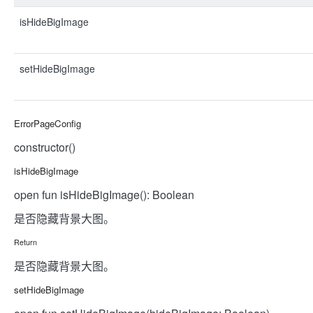
isHideBigImage
setHideBigImage
ErrorPageConfig
constructor()
isHideBigImage
open fun isHideBigImage(): Boolean
是否隐藏背景大图。
Return
是否隐藏背景大图。
setHideBigImage