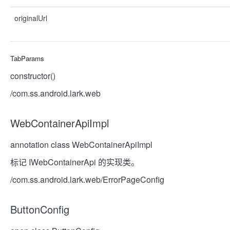
originalUrl
TabParams
constructor()
/com.ss.android.lark.web
WebContainerApiImpl
annotation class WebContainerApiImpl
标记 IWebContainerApi 的实现类。
/com.ss.android.lark.web/ErrorPageConfig
ButtonConfig