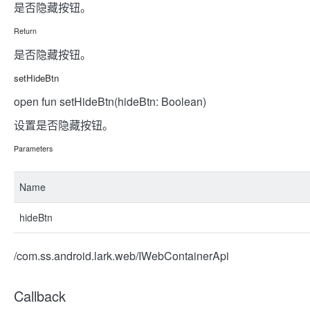
是否隐藏按钮。
Return
是否隐藏按钮。
setHideBtn
open fun setHideBtn(hideBtn: Boolean)
设置是否隐藏按钮。
Parameters
Name
hideBtn
/com.ss.android.lark.web/IWebContainerApi
Callback