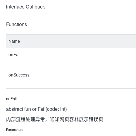
interface Callback
Functions
Name
onFail
onSuccess
onFail
abstract fun onFail(code: Int)
内部流程处理异常，通知网页容器展示错误页
Parameters