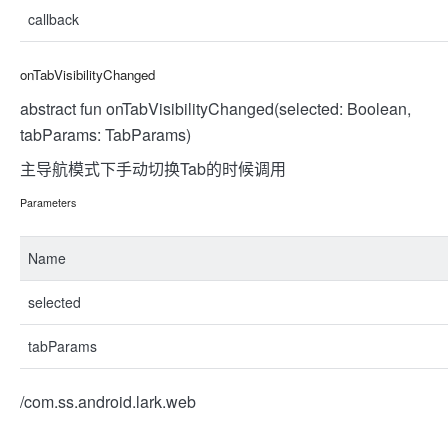
callback
onTabVisibilityChanged
abstract fun onTabVisibilityChanged(selected: Boolean,
tabParams: TabParams)
主导航模式下手动切换Tab的时候调用
Parameters
Name
selected
tabParams
/com.ss.android.lark.web