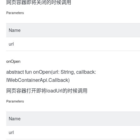
网页容器即将关闭的时候调用
Parameters
Name
url
onOpen
abstract fun onOpen(url: String, callback:
IWebContainerApi.Callback)
网页容器打开即将loadUrl的时候调用
Parameters
Name
url