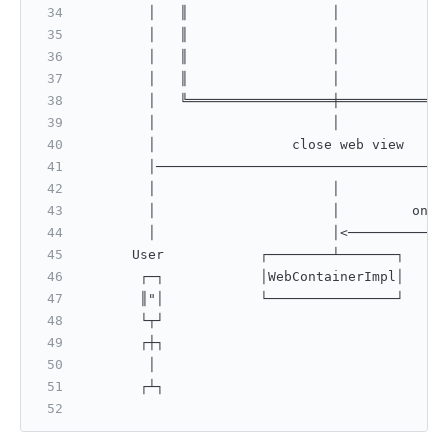
        │   ║                  │             
        │   ║                  │             
        │   ║                  │             
        │   ║                  │             
        │   ╚══════════════════╪═════════════
        │                      │             
        │                 close web view     
        │────────────────────────────────────
        │                      │             
        │                      │         onCl
        │                      │<────────────
      User            ┌────────┴───────┐     
       ┌─┐            │WebContainerImpl│     
       ║"│            └────────────────┘     
       └┬┘                                   
       ┌┼┐                                   
        │                                    
       ┌┴┐                                   