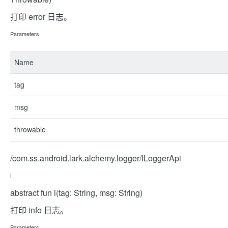
打印 error 日志。
Parameters
Name
tag
msg
throwable
/com.ss.android.lark.alchemy.logger/ILoggerApi
i
abstract fun i(tag: String, msg: String)
打印 info 日志。
Parameters