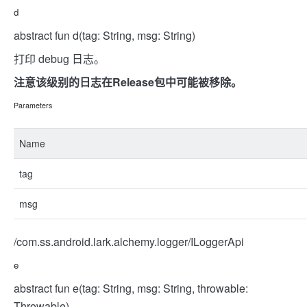
d
abstract fun d(tag: String, msg: String)
打印 debug 日志。
注意该级别的日志在Release包中可能被移除。
Parameters
Name
tag
msg
/com.ss.android.lark.alchemy.logger/ILoggerApi
e
abstract fun e(tag: String, msg: String, throwable:
Throwable)