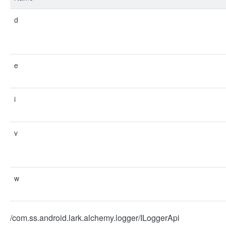
d
e
i
v
w
/com.ss.android.lark.alchemy.logger/ILoggerApi