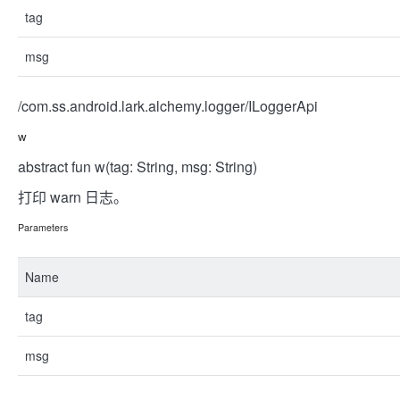
tag
msg
/com.ss.android.lark.alchemy.logger/ILoggerApi
w
abstract fun w(tag: String, msg: String)
打印 warn 日志。
Parameters
Name
tag
msg