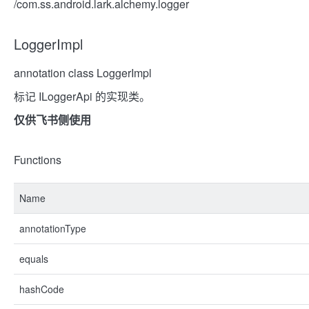
/com.ss.android.lark.alchemy.logger
LoggerImpl
annotation class LoggerImpl
标记 ILoggerApi 的实现类。
仅供飞书侧使用
Functions
Name
annotationType
equals
hashCode