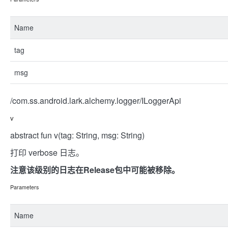
Name
tag
msg
/com.ss.android.lark.alchemy.logger/ILoggerApi
v
abstract fun v(tag: String, msg: String)
打印 verbose 日志。
注意该级别的日志在Release包中可能被移除。
Parameters
Name