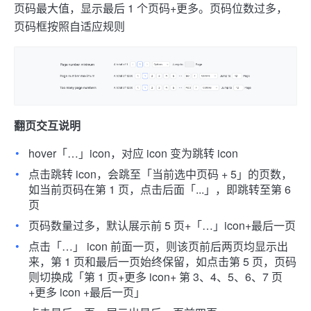
页码最大值，显示最后 1 个页码+更多。页码位数过多，
页码框按照自适应规则
翻页交互说明
hover「…」icon，对应 icon 变为跳转 icon
点击跳转 icon，会跳至「当前选中页码 + 5」的页数，
如当前页码在第 1 页，点击后面「...」，即跳转至第 6
页
页码数量过多，默认展示前 5 页+「…」icon+最后一页
点击「…」 icon 前面一页，则该页前后两页均显示出
来，第 1 页和最后一页始终保留，如点击第 5 页，页码
则切换成「第 1 页+更多 icon+ 第 3、4、5、6、7 页
+更多 icon +最后一页」