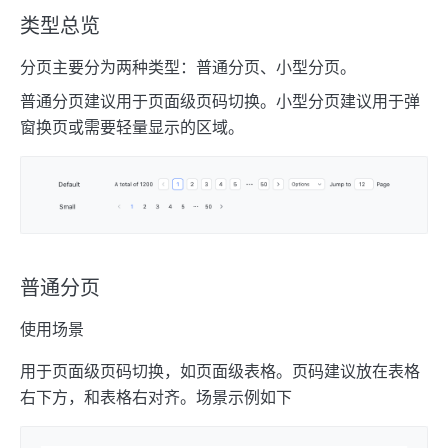
类型总览
分页主要分为两种类型：普通分页、小型分页。
普通分页建议用于页面级页码切换。小型分页建议用于弹
窗换页或需要轻量显示的区域。
普通分页
使用场景
用于页面级页码切换，如页面级表格。页码建议放在表格
右下方，和表格右对齐。场景示例如下