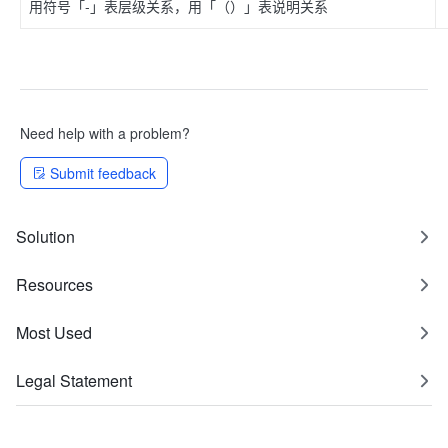
用符号「-」表层级关系，用「（）」表说明关系
Need help with a problem?
Submit feedback
Solution
Resources
Most Used
Legal Statement