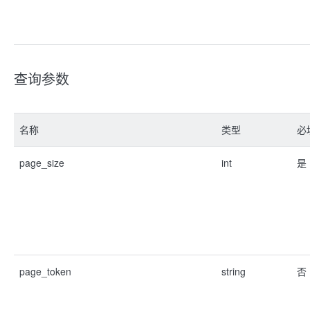
查询参数
名称
类型
必
page_size
int
是
page_token
string
否