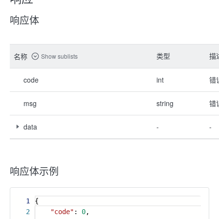
响应体
类型
描
名称
Show sublists
code
int
错
msg
string
错
data
-
-
响应体示例
1
{
2
"code"
:
0
,