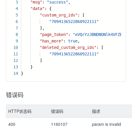
3
"msg"
:
"success"
,
4
"data"
: {
5
"custom_org_ids"
: [
6
"7094136522860922111"
7
],
8
"page_token"
:
"eVQrYzJBNDNONlk4VFZBZVlS
9
"has_more"
:
true
,
10
"deleted_custom_org_ids"
: [
11
"7094136522860922111"
12
]
13
}
14
}
错误码
HTTP状态码
错误码
描述
400
1160107
param is invalid