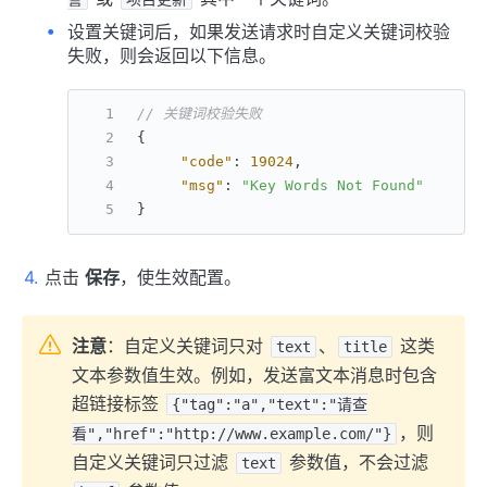
设置关键词后，如果发送请求时自定义关键词校验
失败，则会返回以下信息。
// 关键词校验失败
{
"code"
:
19024
,
"msg"
:
"Key Words Not Found"
}
点击
保存
，使生效配置。
注意
：自定义关键词只对
、
这类
text
title
文本参数值生效。例如，发送富文本消息时包含
超链接标签
{"tag":"a","text":"请查
，则
看","href":"http://www.example.com/"}
自定义关键词只过滤
参数值，不会过滤
text