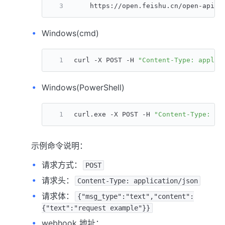
    https://open.feishu.cn/open-apis/
Windows(cmd)
curl -X POST -H 
"Content-Type: applic
Windows(PowerShell)
curl.exe -X POST -H 
"Content-Type: ap
示例命令说明：
请求方式：
POST
请求头：
Content-Type: application/json
请求体：
{"msg_type":"text","content":
{"text":"request example"}}
webhook 地址：