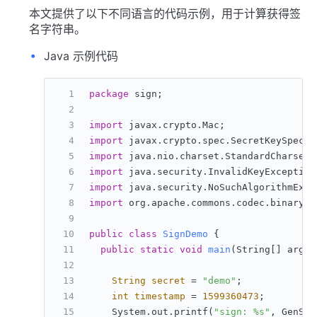
本文提供了以下不同语言的代码示例，用于计算获得签
名字符串。
Java 示例代码
package
 sign;
import
 javax.crypto.Mac;
import
 javax.crypto.spec.SecretKeySpec;
import
 java.nio.charset.StandardCharsets
import
 java.security.InvalidKeyException
import
 java.security.NoSuchAlgorithmExce
import
 org.apache.commons.codec.binary.B
public
class
SignDemo
 {
public
static
void
main
(String[] args)
String
secret
=
"demo"
;
int
timestamp
=
1599360473
;
    System.out.printf(
"sign: %s"
, GenSig