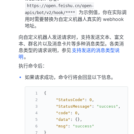
https://open.feishu.cn/open-
为示例值，你在实际调
apis/bot/v2/hook/****
用时需要替换为自定义机器人真实的 webhook
地址。
向自定义机器人发送请求时，支持发送文本、富文
本、群名片以及消息卡片等多种消息类型。各类消
息类型的请求说明，参见
支持发送的消息类型说
明
。
执行命令后：
如果请求成功，命令行将会回显以下信息。
{
"StatusCode"
:
0
,
/
"StatusMessage"
:
"success"
,
/
"code"
:
0
,
"data"
:
{
}
,
"msg"
:
"success"
}