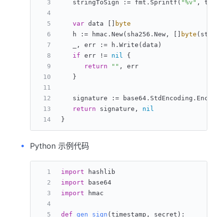
   stringToSign := fmt.Sprintf(
"%v"
, tim
var
 data []
byte
   h := hmac.New(sha256.New, []
byte
(stri
   _, err := h.Write(data)
if
 err != 
nil
 {
return
""
, err
   }
   signature := base64.StdEncoding.Encod
return
 signature, 
nil
}
Python 示例代码
import
 hashlib
import
 base64
import
 hmac
def
gen_sign
(
timestamp, secret
):