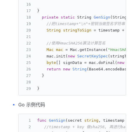
}
private
static
 String 
GenSign
(String s
//把timestamp+"\n"+密钥当做签名字符串
String
stringToSign
=
 timestamp + 
"\
//使用HmacSHA256算法计算签名
Mac
mac
=
 Mac.getInstance(
"HmacSHA25
    mac.init(
new
SecretKeySpec
(stringToS
byte
[] signData = mac.doFinal(
new
by
return
new
String
(Base64.encodeBase6
  }
}
Go 示例代码
func
GenSign
(secret 
string
, timestamp 
in
//timestamp + key 做sha256, 再进行base6