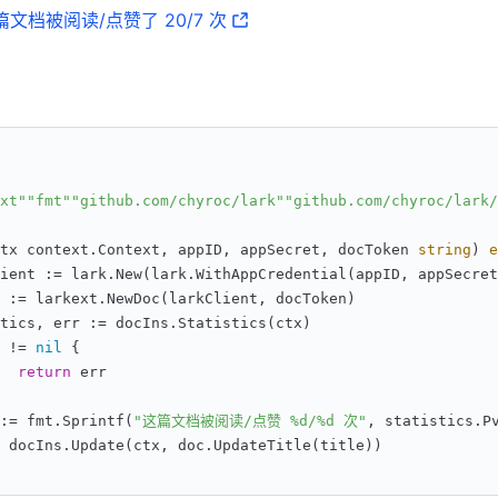
文档被阅读/点赞了 20/7 次
xt"
"fmt"
"github.com/chyroc/lark"
"github.com/chyroc/lark/
ctx context.Context, appID, appSecret, docToken 
string
)
e
ient := lark.New(lark.WithAppCredential(appID, appSecret
 := larkext.NewDoc(larkClient, docToken)
tics, err := docIns.Statistics(ctx)
 != 
nil
 {
return
 err
:= fmt.Sprintf(
"这篇文档被阅读/点赞 %d/%d 次"
, statistics.P
 docIns.Update(ctx, doc.UpdateTitle(title))