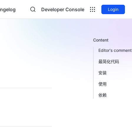
ngelog
Developer Console
Login
Content
Editor's comment
最简化代码
安装
使用
依赖