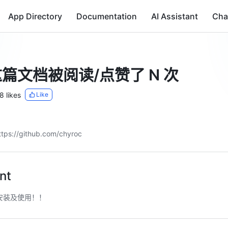
App Directory
Documentation
AI Assistant
Cha
篇文档被阅读/点赞了 N 次
8 likes
Like
tps://github.com/chyroc
nt
安装及使用！！