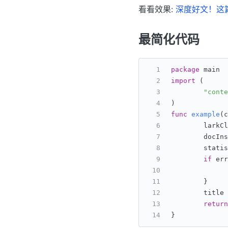
看看效果:
深度好文！这篇
最简化代码
package
 main
import
 (
"conte
)
func
example
(
        larkCl
        docIns
        statis
if
 err
        }
        title 
return
}