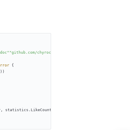
doc"
"github.com/chyroc/lark/larkext"
rror
 {
))
v, statistics.LikeCount)